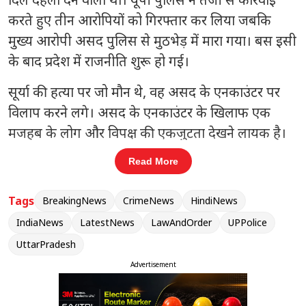
करते हुए तीन आरोपियों को गिरफ्तार कर लिया जबकि
मुख्य आरोपी असद पुलिस से मुठभेड़ में मारा गया। बस इसी
के बाद प्रदेश में राजनीति शुरू हो गई।
सूर्या की हत्या पर जो मौन थे, वह असद के एनकाउंटर पर
विलाप करने लगे। असद के एनकाउंटर के खिलाफ एक
मजहब के लोग और विपक्ष की एकजुटता देखने लायक है।
पुलिस व योगी सरकार के रवैये पर सवाल खड़े किये जा रहे
Read More
हैं, इसके साथ-साथ निर्दोष युवा सूर्या चौहान के परिवार वालों
को तसल्ली देने वाले लोग मुट्ठी भर हैं। सूर्या चौहान की हत्या
Tags
BreakingNews
CrimeNews
HindiNews
और उसके बाद असद के एनकाउंटर ने शहर को दो हिस्सों में
IndiaNews
LatestNews
LawAndOrder
UPPolice
बाँट दिया है। एक तरफ वह लोग हैं जो योगी सरकार की
UttarPradesh
कार्रवाई की मुक्त कंठ से प्रशंसा कर रहे हैं, यह कहते हुए कि
Advertisement
कानून का पोषक अपराधियों के खिलाफ कठोर होना चाहिए।