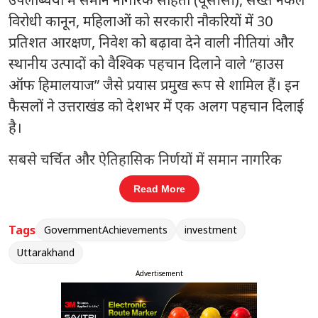
विरोधी कानून, महिलाओं को सरकारी नौकरियों में 30
प्रतिशत आरक्षण, निवेश को बढ़ावा देने वाली नीतियां और
स्थानीय उत्पादों को वैश्विक पहचान दिलाने वाले “हाउस
ऑफ हिमालयाज” जैसे प्रयास प्रमुख रूप से शामिल हैं। इन
फैसलों ने उत्तराखंड को देशभर में एक अलग पहचान दिलाई
है।
सबसे चर्चित और ऐतिहासिक निर्णयों में समान नागरिक
संहिता (यूसीसी) को लागू करना रहा। उत्तराखंड देश का
Read More
पहला राज्य बना, जिसने यूसीसी को लागू कर सभी
नागरिकों के लिए समान कानून व्यवस्था की दिशा में कदम
Tags
GovernmentAchievements
investment
बढ़ाया। सरकार का दावा है कि इससे समाज में समानता और
Uttarakhand
न्याय की भावना मजबूत होगी। इस फैसले को राष्ट्रीय स्तर
Advertisement
पर भी व्यापक चर्चा मिली और इसे धामी सरकार की सबसे
बड़ी उपलब्धियों में गिना जा रहा है।