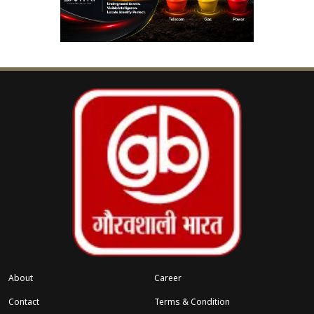
संबंधित खबरें
ंड
चमोली में मौसम का कहर, बद्रीनाथ और
‹
›
हेमकुंड यात्रा रुकी
About
Career
Contact
Terms & Condition