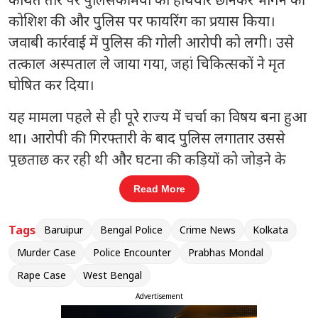
कोशिश की और पुलिस पर फायरिंग का प्रयास किया।
जवाबी कार्रवाई में पुलिस की गोली आरोपी को लगी। उसे
तत्काल अस्पताल ले जाया गया, जहां चिकित्सकों ने मृत
घोषित कर दिया।
यह मामला पहले से ही पूरे राज्य में चर्चा का विषय बना हुआ
था। आरोपी की गिरफ्तारी के बाद पुलिस लगातार उससे
पूछताछ कर रही थी और घटना की कड़ियों को जोड़ने के
लिए विभिन्न स्थानों पर जांच कर रही थी। इसी क्रम में आरोपी
Read More
को उस स्थान पर ले जाया गया, जहां वारदात को अंजाम
दिया गया था।
Tags
Baruipur
Bengal Police
Crime News
Kolkata
Murder Case
Police Encounter
Prabhas Mondal
संबंधित खबरें
Rape Case
West Bengal
TMC के फ्रीज खातों पर सुप्रीम कोर्ट सख्त,
Advertisement
‹
›
ईडी से मांगा जवाब