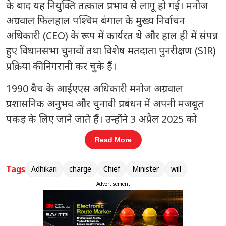
के बाद यह नियुक्ति तत्काल प्रभाव से लागू हो गई। मनोज
अग्रवाल फिलहाल पश्चिम बंगाल के मुख्य निर्वाचन
अधिकारी (CEO) के रूप में कार्यरत थे और हाल ही में संपन्न
हुए विधानसभा चुनावों तथा विशेष मतदाता पुनरीक्षण (SIR)
प्रक्रिया की निगरानी कर चुके हैं।
1990 बैच के आईएएस अधिकारी मनोज अग्रवाल
प्रशासनिक अनुभव और चुनावी प्रबंधन में अपनी मजबूत
पकड़ के लिए जाने जाते हैं। उन्होंने 3 अप्रैल 2025 को
पश्चिम बंगाल के मुख्य निर्वाचन अधिकारी का पद संभाला
Read More
था। इससे पहले वे राज्य सरकार के कई महत्वपूर्ण विभागों में
जिम्मेदारी निभा चुके हैं। उनकी पहचान एक शांत लेकिन
Tags
Adhikari
charge
Chief
Minister
will
सख्त प्रशासक के तौर पर होती रही है। राज्य सरकार ने उन्हें
Advertisement
ऐसे समय मुख्य सचिव बनाया है, जब बंगाल में प्रशासनिक
और राजनीतिक गतिविधियां तेजी से बदल रही हैं।