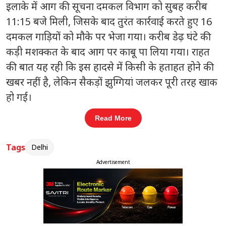
इलाके में आग की सूचना दमकल विभाग को सुबह करीब
11:15 बजे मिली, जिसके बाद तुरंत कार्रवाई करते हुए 16
दमकल गाड़ियों को मौके पर भेजा गया। करीब डेढ़ घंटे की
कड़ी मशक्कत के बाद आग पर काबू पा लिया गया। राहत
की बात यह रही कि इस हादसे में किसी के हताहत होने की
खबर नहीं है, लेकिन सैकड़ों झुग्गियां जलकर पूरी तरह खाक
हो गईं।
Read More
संबंधित खबरें
 तक
लोक कल्याण मार्ग पर सियासी हलचल:
Tags
Delhi
‹
›
केंद्रीय मंत्री जितेंद्र सिंह ने राहुल गांधी से की
Advertisement
मुलाकात
प्रत्यक्षदर्शियों के मुताबिक आग इतनी तेजी से फैली कि लोगों