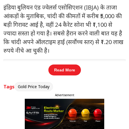
इंडिया बुलियन एंड ज्वेलर्स एसोसिएशन (IBJA) के ताजा
आंकड़ों के मुताबिक, चांदी की कीमतों में करीब ₹5,000 की
बड़ी गिरावट आई है, वहीं 24 कैरेट सोना भी ₹1,100 से
ज्यादा सस्ता हो गया है। सबसे हैरान करने वाली बात यह है
कि चांदी अपने ऑलटाइम हाई (सर्वोच्च स्तर) से ₹1.20 लाख
रुपये नीचे आ चुकी है।
संबंधित खबरें
Read More
UPI ट्रांजैक्शन पर MDR की चर्चा, क्या
‹
›
बदल जाएंगे डिजिटल पेमेंट के नियम?
Tags
Gold Price Today
Advertisement
आज क्या हैं सोने-चांदी के दाम?
चांदी (Silver):
1 किलोग्राम चांदी की कीमत
₹4,750