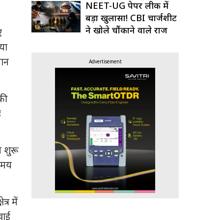
NEET-UG पेपर लीक में
बड़ा खुलासा! CBI चार्जशीट
ने खोले चौंकाने वाले राज
ं
या
धान
Advertisement
की
ः
 शुरू
समय
्र में
वाई