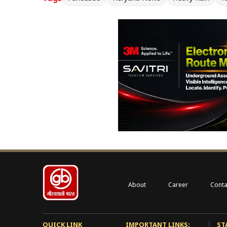
About
Career
Conta
QUICK LINK
IMPORTANT LINKS:
ST