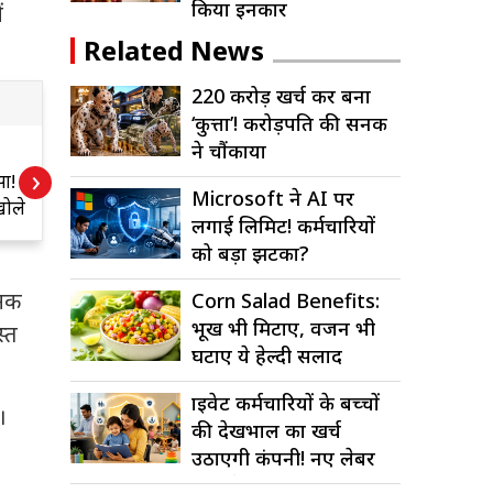
किया इनकार
ं
Related News
220 करोड़ खर्च कर बना
‘कुत्ता’! करोड़पति की सनक
ने चौंकाया
Alert! कहीं आप भी
2
›
सा!
तो नहीं खा रहे नकली
ब
Microsoft ने AI पर
खोले
पनीर? ऐसे करें
क
लगाई लिमिट! कर्मचारियों
पहचान
को बड़ा झटका?
ानक
Corn Salad Benefits:
भूख भी मिटाए, वजन भी
स्त
घटाए ये हेल्दी सलाद
प्राइवेट कर्मचारियों के बच्चों
।
की देखभाल का खर्च
उठाएगी कंपनी! नए लेबर
कोड में बड़ा...