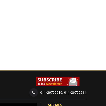
011-26700510
,
011-26700511
SOCIALS