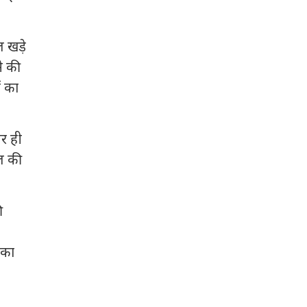
 खड़े
े की
ं का
र ही
ुल की
ी
 का