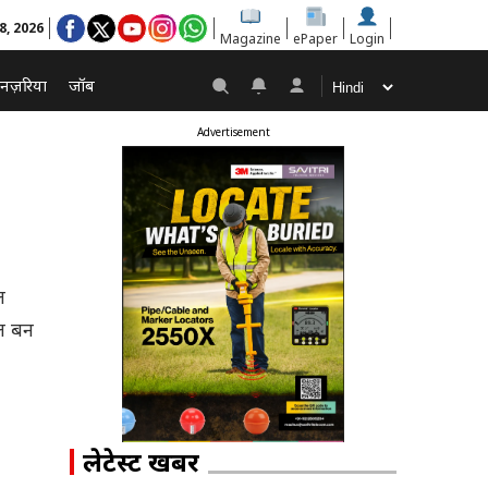
8, 2026
Magazine
ePaper
Login
नज़रिया
जॉब
Advertisement
ल
ल बन
लेटेस्ट खबरें