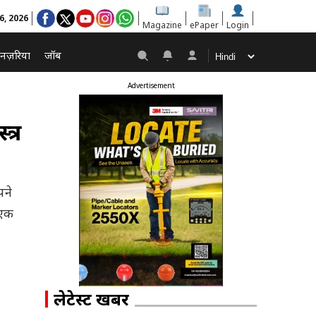
6, 2026
Magazine
ePaper
Login
नज़रिया
जॉब
Advertisement
त्र
पने
 एक
लेटेस्ट खबरें