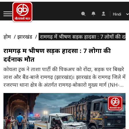
होम
झारखंड
रामगढ़ में भीषण सड़क हादसा : 7 लोगों की दर्
रामगढ़ में भीषण सड़क हादसा : 7 लोगों की
दर्दनाक मौत
कोयला ट्रक ने ताशा पार्टी की पिकअप को रोंदा, सड़क पर बिखरे
लाश और बैंड-बाजे रामगढ़ (झारखंड)। झारखंड के रामगढ़ जिले में
रजरप्पा थाना क्षेत्र के अंतर्गत रामगढ़-बोकारो मुख्य मार्ग (NH-
23) पर लारी-बरलौंग के पास गुरुवार देर रात एक हृदयविदारक
सड़क हादसा हुआ। एक तेज रफ्तार, कोयला लदे ट्रक ने ओवरटेक
करने के प्रयास में […]