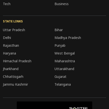
Tech
Business
STATE LINKS
Uttar Pradesh
Bihar
Delhi
Madhya Pradesh
Rajasthan
Punjab
Haryana
West Bengal
Himachal Pradesh
Maharashtra
Jharkhand
Uttarakhand
Chhattisgarh
Gujarat
Jammu Kashmir
Telangana