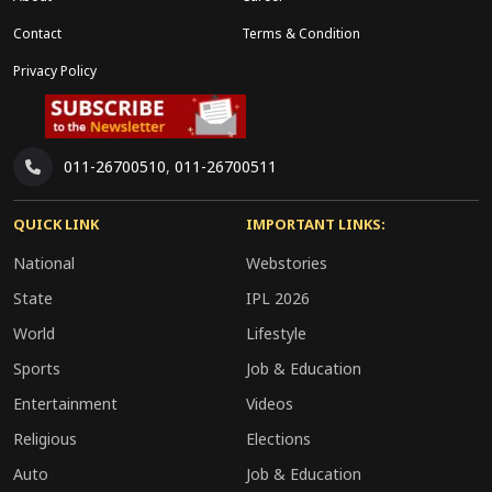
नए पदों का सृजन और फिर भर्ती प्रक्रिया शुरू होने की
Contact
Terms & Condition
संभावना बनेगी।
Privacy Policy
यदि प्रस्ताव को हरी झंडी मिलती है, तो यह बेरोजगार युवाओं
के लिए बड़ी राहत साबित हो सकता है। खासकर शिक्षक,
011-26700510
,
011-26700511
लिपिकीय और अन्य शैक्षणिक व गैर-शैक्षणिक पदों पर भविष्य
में रोजगार के नए अवसर खुल सकते हैं।
QUICK LINK
IMPORTANT LINKS:
National
Webstories
State
IPL 2026
World
Lifestyle
Sports
Job & Education
Entertainment
Videos
Religious
Elections
Auto
Job & Education