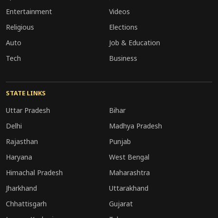
Entertainment
Videos
को मिली।
Religious
Elections
यह कार्यक्रम महिला सशक्तिकरण, मातृत्व सम्मान और
Auto
Job & Education
ओड़िया संस्कृति के प्रचार-प्रसार की दिशा में एक प्रेरणादायक
Tech
Business
पहल साबित हुआ।
STATE LINKS
Uttar Pradesh
Bihar
Delhi
Madhya Pradesh
Rajasthan
Punjab
Haryana
West Bengal
Himachal Pradesh
Maharashtra
Jharkhand
Uttarakhand
Chhattisgarh
Gujarat