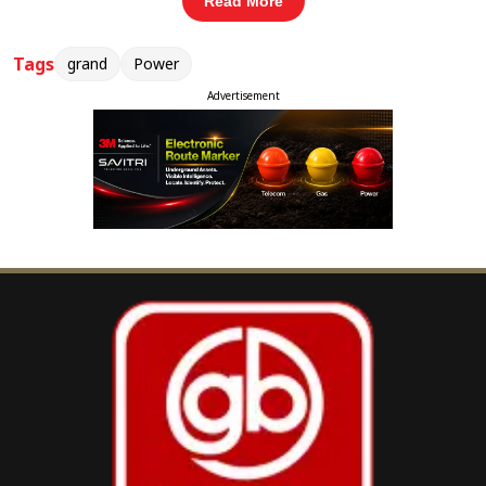
Read More
Tags
grand
Power
कार्यक्रम में भुवनेश्वर लोकसभा सांसद Aparajita
Advertisement
Sarangi मुख्य अतिथि के रूप में शामिल हुईं। उन्होंने अपने
संबोधन में कहा कि समाज और परिवार की नींव मां होती है
और राष्ट्र निर्माण में मातृशक्ति की भूमिका अतुलनीय है।
विशिष्ट ओड़िया साहित्यकार, प्रबंधक और वक्ता Dash
Benhur सम्मानित अतिथि के रूप में उपस्थित रहे। वहीं
जर्मनी की संस्था ISDPL के प्रबंध निदेशक ब्राम वांडेपिट्टे ने
विशेष अतिथि के रूप में कार्यक्रम की शोभा बढ़ाई।
इस अवसर पर “परिचय मातृशक्ति सम्मान–2026” के तहत
समाज के विभिन्न क्षेत्रों में उत्कृष्ट कार्य करने वाली 12
महिलाओं को सम्मानित किया गया। इन महिलाओं ने अपने
संघर्ष, मेहनत और उपलब्धियों के जरिए समाज के लिए प्रेरणा