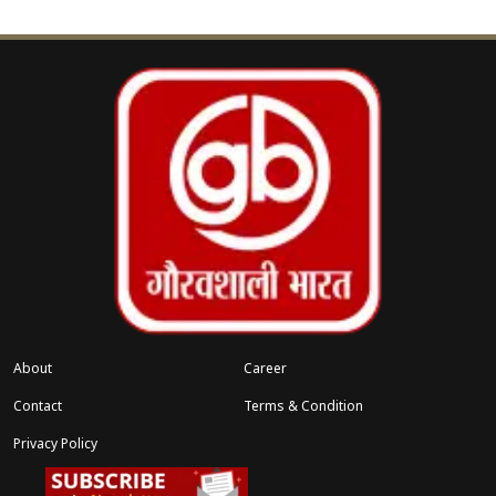
‹
›
त
साल की छात्रा भागी
योगी सरकार ने इस पूरे अभियान की सख्त मॉनिटरिंग के
निर्देश देते हुए जिला प्रशासन और शिक्षा विभाग को प्रतिदिन
प्रगति की समीक्षा करने को कहा है। समयबद्ध लक्ष्य हासिल
करने के लिए अधिकारियों को पूरी जिम्मेदारी के साथ काम
करना होगा। सरकार ने साफ कर दिया है कि किसी भी स्तर
पर लापरवाही या शिथिलता मिलने पर कड़ी कार्रवाई तय है
और जिम्मेदार सीधे कार्रवाई की जद में आएंगे।
About
Career
Contact
Terms & Condition
Privacy Policy