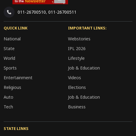
दिया है और मामले की जांच शुरू कर दी है। चूंकि मामला
011-26700510
,
011-26700511
मध्य प्रदेश से भी जुड़ा हुआ है, इसलिए आगे की कार्रवाई
संबंधित क्षेत्राधिकार के अनुसार की जाएगी। पुलिस का
QUICK LINK
IMPORTANT LINKS:
कहना है कि रिपोर्ट आने के बाद ही मौत के असली कारणों
National
Webstories
का खुलासा हो सकेगा।
State
IPL 2026
World
Lifestyle
Sports
Job & Education
Entertainment
Videos
Religious
Elections
Auto
Job & Education
Tech
Business
STATE LINKS