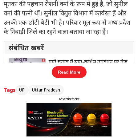
मृतका की पहचान रोशनी वर्मा के रूप में हुई है, जो सुनील
वर्मा की पत्नी थीं। सुनील विद्युत विभाग में कार्यरत हैं और
उनकी एक छोटी बेटी भी है। परिवार मूल रूप से मध्य प्रदेश
के निवाड़ी जिले का रहने वाला बताया जा रहा है।
संबंधित खबरें
ा
यूपी चुनाव में सपा-कांग्रेस गठबंधन पर तेज
‹
›
हुई राजनीतिक हलचल
Read More
Tags
UP
Uttar Pradesh
Advertisement
परिजनों के अनुसार, रोशनी को ससुराल में अक्सर प्रताड़ित
किया जाता था, जिसके चलते वह अपने पति के साथ सागर
में रह रही थी। हाल ही में देवर की शादी के चलते वह
ससुराल आई हुई थी। इसी दौरान उसकी तबीयत अचानक