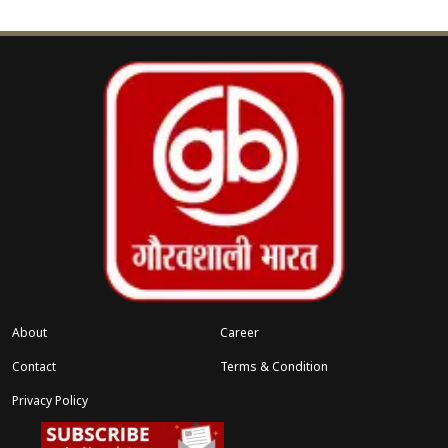
चुनावी समय में और भी सख्ती से देखा गया है। मायावती ने
केंद्र सरकार से अपील करते हुए कहा कि जनता की भलाई को
ध्यान में रखते हुए जरूरी है कि पेट्रोलियम उत्पादों और अन्य
आवश्यक वस्तुओं की कीमतों को स्थिर रखा जाए। उन्होंने
जोर देकर कहा कि महंगाई पर प्रभावी नियंत्रण ही आम
जनता को राहत दे सकता है और देश की आर्थिक स्थिरता के
लिए भी यह जरूरी है।
संबंधित खबरें
 11
PDA में ‘पंडित’ की एंट्री, मायावती ने सपा
‹
›
पर बोला तीखा हमला
About
Career
Contact
Terms & Condition
Privacy Policy