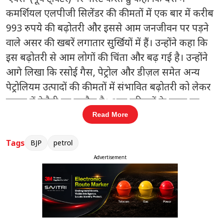
कमर्शियल एलपीजी सिलेंडर की कीमतों में एक बार में करीब
993 रुपये की बढ़ोतरी और इससे आम जनजीवन पर पड़ने
वाले असर की खबरें लगातार सुर्खियों में हैं। उन्होंने कहा कि
इस बढ़ोतरी से आम लोगों की चिंता और बढ़ गई है। उन्होंने
आगे लिखा कि रसोई गैस, पेट्रोल और डीज़ल समेत अन्य
पेट्रोलियम उत्पादों की कीमतों में संभावित बढ़ोतरी को लेकर
जनता में बेचैनी का माहौल है। आम परिवारों के बजट पर
इसका सीधा असर पड़ता है, जिससे जीवन-यापन और
Read More
कठिन हो जाता है।
Tags
BJP
petrol
बसपा प्रमुख ने यह भी कहा कि चाहे अंतरराष्ट्रीय
Advertisement
परिस्थितियाँ हों, जैसे ईरान को लेकर अमेरिका और इज़राइल
के बीच तनाव, या कोई अन्य वैश्विक कारण, सरकार ने अब
तक पेट्रोलियम उत्पादों की कीमतों को काफी हद तक
नियंत्रित रखा है। उन्होंने कहा कि यह नियंत्रण विशेषकर