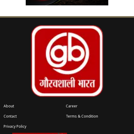
मानकों, पाठ्यक्रम और इंफ्रास्ट्रक्चर को विकसित किया जा
रहा है। योगी सरकार ने इसके लिए हरी झंडी दे दी है और
जल्द ही प्रदेश के चयनित आयुष कॉलेजों में इनकी पढ़ाई
शुरू हो जाएगी। इन कोर्सों की शुरुआत के साथ ही डिग्री लेने
वाले चिकित्सकों का पंजीकरण भी किया जाएगा, जिससे वे
अधिकृत रूप से अपने उपचार केंद्र खोल सकेंगे। इससे प्रदेश
में पारंपरिक चिकित्सा सेवाओं का विस्तार होगा और मरीजों
को वैकल्पिक उपचार के अधिक विकल्प मिलेंगे।
संबंधित खबरें
ा
यूपी चुनाव में सपा-कांग्रेस गठबंधन पर तेज
‹
›
हुई राजनीतिक हलचल
About
Career
Contact
Terms & Condition
Privacy Policy
वाराणसी बनेगा सेवा रिग्पा पद्धति का प्रमुख केंद्र