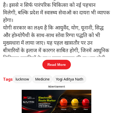
है। इससे न सिर्फ पारंपरिक चिकित्सा को नई पहचान
मिलेगी, बल्कि प्रदेश में स्वास्थ्य सेवाओं का दायरा भी व्यापक
होगा।
योगी सरकार का लक्ष्य है कि आयुर्वेद, योग, यूनानी, सिद्ध
और होम्योपैथी के साथ-साथ सोवा रिग्पा पद्धति को भी
मुख्यधारा में लाया जाए। यह पहल खासतौर पर उन
बीमारियों के इलाज में कारगर साबित होगी, जिनमें आधुनिक
चिकित्सा पद्धतियों के साथ पूरक उपचार की जरूरत होती
है, जैसे कैंसर, जोड़ों का दर्द, मानसिक रोग और दीर्घकालिक
Read More
बीमारियां आदि।
Tags
lucknow
Medicine
Yogi Aditya Nath
योगी सरकार ने दी हरी झंडी, चिकित्सकों का होगा
Advertisement
रजिस्ट्रेशनप्रमुख सचिव आयुष रंजन कुमार ने बताया कि
सोवा रिग्पा और सिद्ध पद्धति के डिग्री कोर्स शुरू करने की
प्रक्रिया तेजी से आगे बढ़ रही है। इन कोर्सों के लिए जरूरी