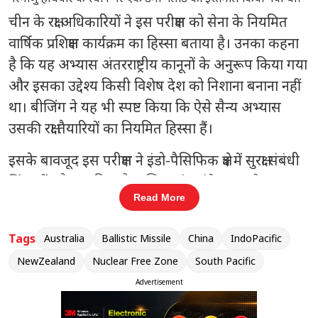
चीन के रक्षा अधिकारियों ने इस परीक्षण को सेना के नियमित
वार्षिक प्रशिक्षण कार्यक्रम का हिस्सा बताया है। उनका कहना
है कि यह अभ्यास अंतरराष्ट्रीय कानूनों के अनुरूप किया गया
और इसका उद्देश्य किसी विशेष देश को निशाना बनाना नहीं
था। बीजिंग ने यह भी स्पष्ट किया कि ऐसे सैन्य अभ्यास
उसकी रक्षा तैयारियों का नियमित हिस्सा हैं।
इसके बावजूद इस परीक्षण ने इंडो-पैसिफिक क्षेत्र में सुरक्षा संबंधी
चिंताओं को बढ़ा दिया है। दक्षिण प्रशांत लंबे समय से परमाणु-
Read More
मुक्त क्षेत्र के रूप में जाना जाता है और इस इलाके में किसी भी
प्रकार की बैलिस्टिक मिसाइल गतिविधि को कई देश
Tags
Australia
Ballistic Missile
China
IndoPacific
संवेदनशील दृष्टि से देखते हैं।
NewZealand
Nuclear Free Zone
South Pacific
संबंधित खबरें
Advertisement
भारत समेत बांग्लादेश-पाकिस्तान में यूसीसी