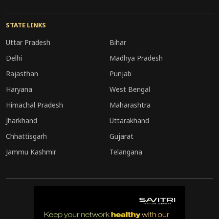
संकेत के रूप में देख रहे हैं।
STATE LINKS
Uttar Pradesh
Bihar
Delhi
Madhya Pradesh
Rajasthan
Punjab
Haryana
West Bengal
Himachal Pradesh
Maharashtra
Jharkhand
Uttarakhand
Chhattisgarh
Gujarat
Jammu Kashmir
Telangana