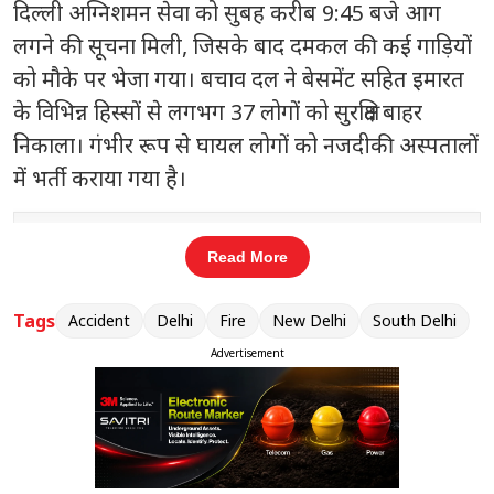
दिल्ली अग्निशमन सेवा को सुबह करीब 9:45 बजे आग
लगने की सूचना मिली, जिसके बाद दमकल की कई गाड़ियों
को मौके पर भेजा गया। बचाव दल ने बेसमेंट सहित इमारत
के विभिन्न हिस्सों से लगभग 37 लोगों को सुरक्षित बाहर
निकाला। गंभीर रूप से घायल लोगों को नजदीकी अस्पतालों
में भर्ती कराया गया है।
संबंधित खबरें
Read More
 तक
लोक कल्याण मार्ग पर सियासी हलचल:
‹
›
केंद्रीय मंत्री जितेंद्र सिंह ने राहुल गांधी से की
Tags
Accident
Delhi
Fire
New Delhi
South Delhi
मुलाकात
Advertisement
दक्षिण जिला आपदा प्रबंधन प्राधिकरण (DDMA) के
अधिकारियों के अनुसार, आग लगने के कारणों की जांच की