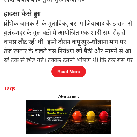
हादसा कैसे हुआ
प्रारंभिक जानकारी के मुताबिक, बस गाजियाबाद के डासना से
बुलंदशहर के गुलावठी में आयोजित एक शादी समारोह से
वापस लौट रही थी। इसी दौरान कपूरपुर–धौलाना मार्ग पर
तेज रफ्तार के चलते बस नियंत्रण खो बैठी और सामने से आ
रहे ट्रक से भिड़ गई। टक्कर इतनी भीषण थी कि ट्रक बस पर
पलट गया, जिससे बस बुरी तरह क्षतिग्रस्त हो गई और कई
Read More
यात्री उसमें फंस गए।
Tags
संबंधित खबरें
Advertisement
 तक
लोक कल्याण मार्ग पर सियासी हलचल:
‹
›
केंद्रीय मंत्री जितेंद्र सिंह ने राहुल गांधी से की
मुलाकात