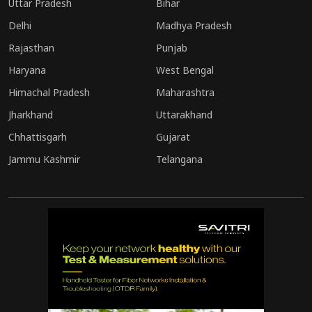
Uttar Pradesh
Bihar
Delhi
Madhya Pradesh
Rajasthan
Punjab
Haryana
West Bengal
Himachal Pradesh
Maharashtra
Jharkhand
Uttarakhand
Chhattisgarh
Gujarat
Jammu Kashmir
Telangana