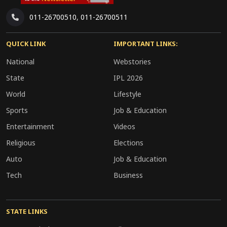
चालक होने की आशंका जताई जा रही है। पुलिस ने शवों को
011-26700510
,
011-26700511
पोस्टमार्टम के लिए भेज दिया है और आगे की कानूनी
कार्रवाई की जा रही है। दुर्घटनाग्रस्त वाहनों को हटाकर मार्ग
QUICK LINK
IMPORTANT LINKS:
पर यातायात बहाल कर दिया गया है।
National
Webstories
State
IPL 2026
World
Lifestyle
Sports
Job & Education
Entertainment
Videos
Religious
Elections
Auto
Job & Education
Tech
Business
STATE LINKS