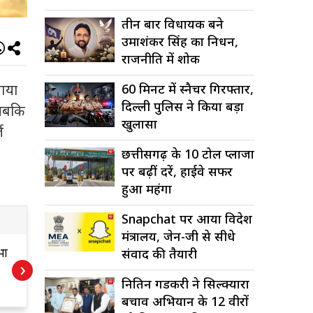
तीन बार विधायक बने
उमाशंकर सिंह का निधन,
राजनीति में शोक
60 मिनट में स्नैचर गिरफ्तार,
 गया
दिल्ली पुलिस ने किया बड़ा
 जबकि
खुलासा
ज
छत्तीसगढ़ के 10 टोल प्लाजा
पर बढ़ीं दरें, हाईवे सफर
हुआ महंगा
Snapchat पर आया विदेश
मंत्रालय, जेन-जी से सीधे
ेड
शंभू बॉर्डर पर किसानों
प
संवाद की तैयारी
›
ी
की महापंचायत,
ब
नितिन गडकरी ने सिल्क्यारा
ड़क
दिल्ली कूच से पहले
म
बचाव अभियान के 12 वीरों
िस
बढ़ी सुरक्षा, कई रास्तों
ज