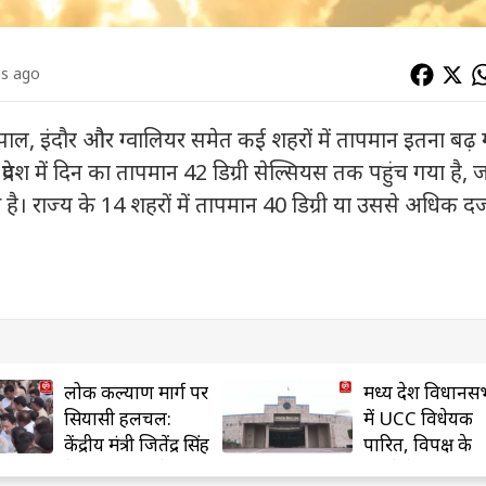
hs ago
 भोपाल, इंदौर और ग्वालियर समेत कई शहरों में तापमान इतना बढ़
रदेश में दिन का तापमान 42 डिग्री सेल्सियस तक पहुंच गया है,
। राज्य के 14 शहरों में तापमान 40 डिग्री या उससे अधिक दर्
मध्य प्रदेश विधानसभा
दिल्ली पुलिस के ह
में UCC विधेयक
कांस्टेबल अमित क
पारित, विपक्ष के
ड्यूटी के दौरान स
हंगामे के बीच मिली
हादसे में मौत, पुल