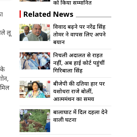
को किया सम्मानित
पर यातायात प्रभावित
ल
क
Related News
का
विवाद बढ़ने पर नरेंद्र सिंह
िले लू
तोमर ने वापस लिए अपने
बयान
निचली अदालत से राहत
नहीं, अब हाई कोर्ट पहुंचीं
 के
गिरिबाला सिंह
गोन,
बीजेपी की दतिया हार पर
ो मिल
यशोधरा राजे बोलीं,
आत्ममंथन का समय
बालाघाट में दिल दहला देने
वाली घटना