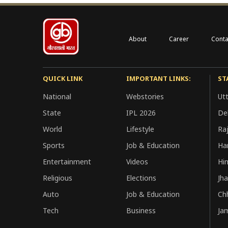
About
Career
Conta
QUICK LINK
IMPORTANT LINKS:
ST
National
Webstories
Ut
State
IPL 2026
Del
World
Lifestyle
Ra
Sports
Job & Education
Ha
Entertainment
Videos
Hi
Religious
Elections
Jh
Auto
Job & Education
Ch
Tech
Business
Ja