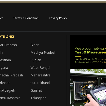
ct
Terms & Condition
Privacy Policy
ATE LINKS
tar Pradesh
Bihar
hi
Madhya Pradesh
jasthan
Punjab
ryana
West Bengal
machal Pradesh
Maharashtra
arkhand
Uttarakhand
hattisgarh
Gujarat
mmu Kashmir
Telangana