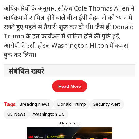
अधिकारियों के अनुसार, संदिग्ध
Cole Thomas Allen
ने
कार्यक्रम में शामिल होने वाले वीआईपी मेहमानों को ध्यान में
रखते हुए पहले से तैयारी शुरू कर दी थी। जैसे ही
Donald
Trump
के इस कार्यक्रम में शामिल होने की पुष्टि हुई,
आरोपी ने उसी होटल Washington Hilton में कमरा
बुक कर लिया।
संबंधित खबरें
 तक
लोक कल्याण मार्ग पर सियासी हलचल:
Read More
‹
›
केंद्रीय मंत्री जितेंद्र सिंह ने राहुल गांधी से की
मुलाकात
Tags
Breaking News
Donald Trump
Security Alert
US News
Washington DC
Advertisement
जांच में पता चला कि आरोपी 21 अप्रैल को अपने घर
से निकला और 24 अप्रैल को
Washington DC