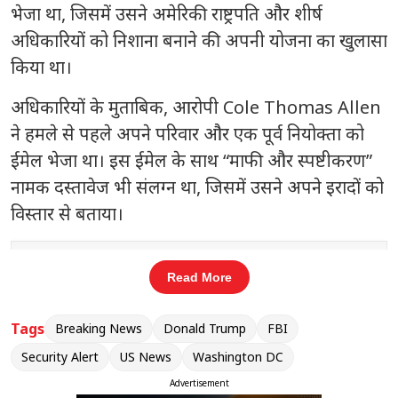
भेजा था, जिसमें उसने अमेरिकी राष्ट्रपति और शीर्ष
अधिकारियों को निशाना बनाने की अपनी योजना का खुलासा
किया था।
अधिकारियों के मुताबिक, आरोपी
Cole Thomas Allen
ने हमले से पहले अपने परिवार और एक पूर्व नियोक्ता को
ईमेल भेजा था। इस ईमेल के साथ “माफी और स्पष्टीकरण”
नामक दस्तावेज भी संलग्न था, जिसमें उसने अपने इरादों को
विस्तार से बताया।
संबंधित खबरें
Read More
 तक
लोक कल्याण मार्ग पर सियासी हलचल:
‹
›
केंद्रीय मंत्री जितेंद्र सिंह ने राहुल गांधी से की
Tags
Breaking News
Donald Trump
FBI
मुलाकात
Security Alert
US News
Washington DC
Advertisement