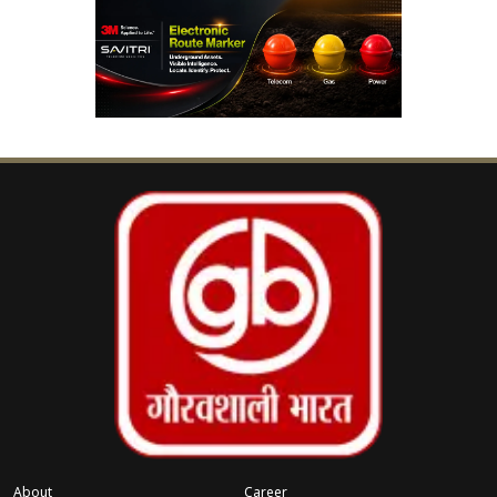
जांच में सामने आया कि दस्तावेज में आरोपी ने
Donald Trump
सहित प्रशासन के वरिष्ठ
अधिकारियों को लक्ष्य बताया था। उसने लिखा कि
अधिकारी “पद के हिसाब से प्राथमिकता सूची में”
शामिल थे।
अमेरिकी वकील
Jeanine Pirro
ने कहा कि यह दस्तावेज
पूरी तरह स्पष्ट है और इसमें किसी तरह की अस्पष्टता नहीं है।
उनके अनुसार, यह सीधे तौर पर राष्ट्रपति की हत्या की
साजिश का संकेत देता है।
दस्तावेज में आरोपी ने कुछ तथाकथित “नियम” भी तय किए
थे। उसने लिखा कि
United States Secret Service
के अधिकारियों को केवल आवश्यकता पड़ने पर ही निशाना
बनाया जाएगा, जबकि होटल स्टाफ और आम मेहमान उसके
About
Career