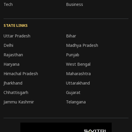
ताकि यह पता लगाया जा सके कि आरोपी अकेले काम कर
Tech
Business
रहा था या किसी बड़े नेटवर्क का हिस्सा था।
STATE LINKS
Uttar Pradesh
Bihar
Delhi
Madhya Pradesh
Rajasthan
Punjab
Haryana
West Bengal
Himachal Pradesh
Maharashtra
Jharkhand
Uttarakhand
Chhattisgarh
Gujarat
Jammu Kashmir
Telangana