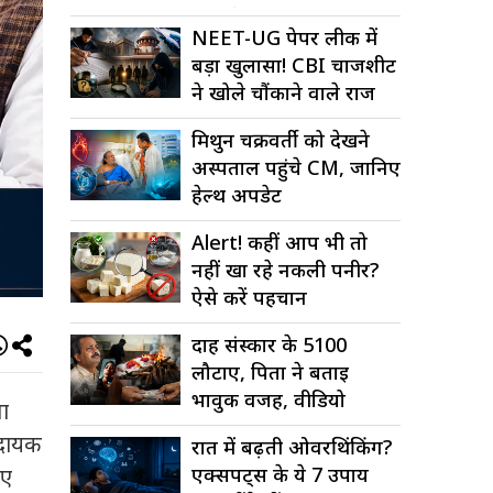
कोड में बड़ा...
NEET-UG पेपर लीक में
बड़ा खुलासा! CBI चार्जशीट
ने खोले चौंकाने वाले राज
मिथुन चक्रवर्ती को देखने
अस्पताल पहुंचे CM, जानिए
हेल्थ अपडेट
Alert! कहीं आप भी तो
नहीं खा रहे नकली पनीर?
ऐसे करें पहचान
दाह संस्कार के ₹5100
लौटाए, पिता ने बताई
भावुक वजह, वीडियो
ा
वायरल
ादायक
रात में बढ़ती ओवरथिंकिंग?
एक्सपर्ट्स के ये 7 उपाय
िए