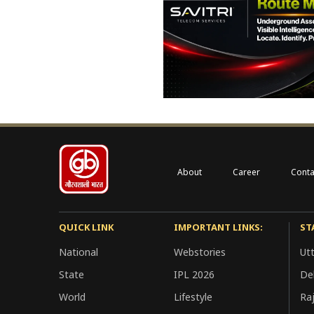
About
Career
Conta
QUICK LINK
IMPORTANT LINKS:
ST
National
Webstories
Ut
State
IPL 2026
Del
World
Lifestyle
Ra