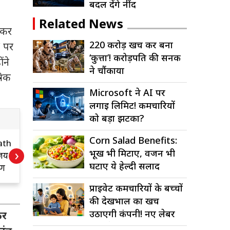
बदल देंगे नींद
Related News
य कर
220 करोड़ खर्च कर बना
’ पर
‘कुत्ता’! करोड़पति की सनक
ंने
ने चौंकाया
रिक
Microsoft ने AI पर
लगाई लिमिट! कर्मचारियों
को बड़ा झटका?
Corn Salad Benefits:
ath
Tamil Nadu
प
›
भूख भी मिटाए, वजन भी
जय
Cabinet Oath
म
घटाए ये हेल्दी सलाद
हण
Ceremony: सी.
ल
ता,
जोसफ विजय समेत 9
ड
प्राइवेट कर्मचारियों के बच्चों
मंत्रियों ने ली शपथ,
च
की देखभाल का खर्च
नई सरकार ने संभाली
उठाएगी कंपनी! नए लेबर
कर
कमान
कोड में बड़ा...