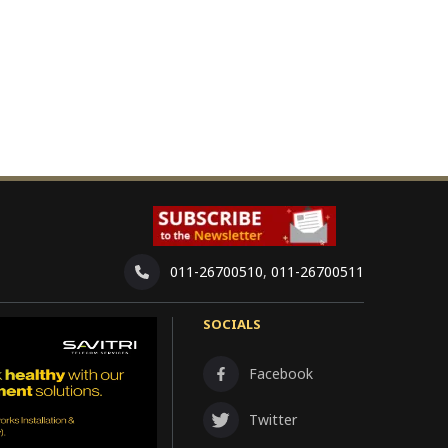
011-26700510
,
011-26700511
SOCIALS
Facebook
Twitter