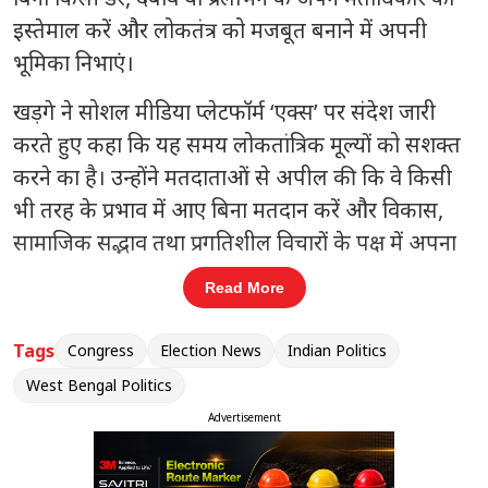
इस्तेमाल करें और लोकतंत्र को मजबूत बनाने में अपनी
भूमिका निभाएं।
खड़गे ने सोशल मीडिया प्लेटफॉर्म ‘एक्स’ पर संदेश जारी
करते हुए कहा कि यह समय लोकतांत्रिक मूल्यों को सशक्त
करने का है। उन्होंने मतदाताओं से अपील की कि वे किसी
भी तरह के प्रभाव में आए बिना मतदान करें और विकास,
सामाजिक सद्भाव तथा प्रगतिशील विचारों के पक्ष में अपना
वोट दें। उनके मुताबिक, चुनाव केवल सरकार चुनने का
Read More
माध्यम नहीं, बल्कि देश और समाज की दिशा तय करने का
अवसर भी होता है।
Tags
Congress
Election News
Indian Politics
West Bengal Politics
संबंधित खबरें
Advertisement
यूपी में आज मंत्रिमंडल विस्तार: 2027
‹
›
ब
चुनाव से पहले बीजेपी का बड़ा दांव, नए