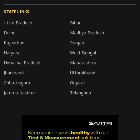
खड़गे ने अंत में दोहराया कि यह समय लोकतंत्र की रक्षा
STATE LINKS
करने का है और हर नागरिक को अपने अधिकार का
Uttar Pradesh
Bihar
इस्तेमाल करते हुए मजबूत संदेश देना चाहिए।
Delhi
Madhya Pradesh
Rajasthan
Punjab
Haryana
West Bengal
Himachal Pradesh
Maharashtra
Jharkhand
Uttarakhand
Chhattisgarh
Gujarat
Jammu Kashmir
Telangana