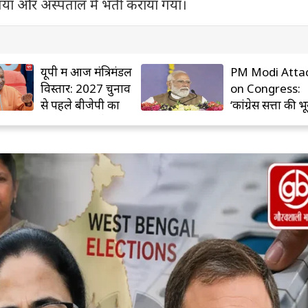
या और अस्पताल में भर्ती कराया गया।
PM Modi Attack
Tamil Nadu O
on Congress:
Ceremony: वि
‘कांग्रेस सत्ता की भूखी
सरकार के शपथ ग्
पार्टी’, प्रधानमंत्री मोदी
में पहुंचे कई बड़े ने
का बड़ा हमला
राहुल गांधी भी रहे
मौजूद