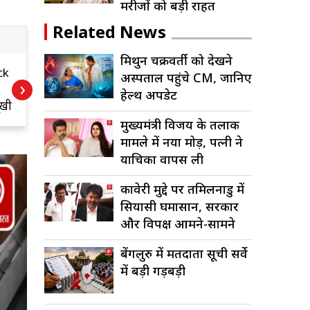
मरीजों को बड़ी राहत
Related News
मिथुन चक्रवर्ती को देखने
ath
Tamil Nadu
प
अस्पताल पहुंचे CM, जानिए
›
जय
Cabinet Oath
म
हेल्थ अपडेट
रहण
Ceremony: सी.
ल
ता,
जोसफ विजय समेत 9
ड
मुख्यमंत्री विजय के तलाक
मंत्रियों ने ली शपथ,
च
मामले में नया मोड़, पत्नी ने
नई सरकार ने संभाली
याचिका वापस ली
कमान
कावेरी मुद्दे पर तमिलनाडु में
सियासी घमासान, सरकार
और विपक्ष आमने-सामने
बेंगलुरु में मतदाता सूची सर्वे
में बड़ी गड़बड़ी