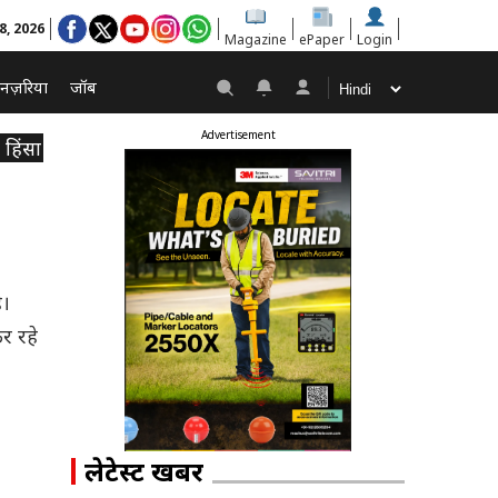
8, 2026
Magazine
ePaper
Login
नज़रिया
जॉब
Advertisement
हिंसा
ै।
र रहे
लेटेस्ट खबरें