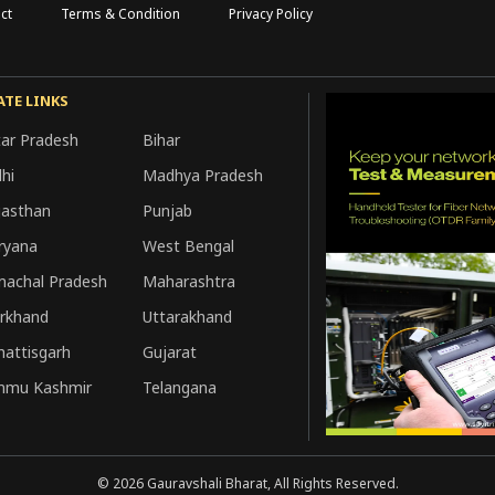
ct
Terms & Condition
Privacy Policy
ATE LINKS
tar Pradesh
Bihar
hi
Madhya Pradesh
jasthan
Punjab
ryana
West Bengal
machal Pradesh
Maharashtra
arkhand
Uttarakhand
hattisgarh
Gujarat
mmu Kashmir
Telangana
©
2026
Gauravshali Bharat, All Rights Reserved.