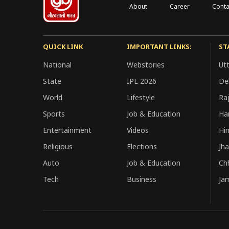
About
Career
Conta
QUICK LINK
IMPORTANT LINKS:
ST
National
Webstories
Ut
State
IPL 2026
Del
World
Lifestyle
Ra
Sports
Job & Education
Ha
Entertainment
Videos
Hi
Religious
Elections
Jh
Auto
Job & Education
Ch
Tech
Business
Ja