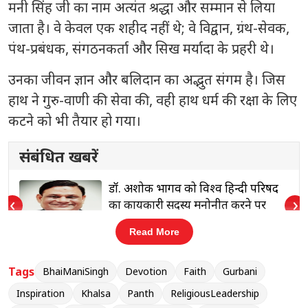
मनी सिंह जी का नाम अत्यंत श्रद्धा और सम्मान से लिया
जाता है। वे केवल एक शहीद नहीं थे; वे विद्वान, ग्रंथ-सेवक,
पंथ-प्रबंधक, संगठनकर्ता और सिख मर्यादा के प्रहरी थे।
उनका जीवन ज्ञान और बलिदान का अद्भुत संगम है। जिस
हाथ ने गुरु-वाणी की सेवा की, वही हाथ धर्म की रक्षा के लिए
कटने को भी तैयार हो गया।
संबंधित खबरें
द
मुकेश ऋषि के साथ Pocket FM ने उन
‹
›
पिताओं को समर्पित किया यह अभियान,
जिन्होंने सही समय पर ‘ना’ कहना चुना
Read More
Tags
BhaiManiSingh
Devotion
Faith
Gurbani
“
कलम भी उनकी अरदास थी, शहादत भी उनका मान,
Inspiration
Khalsa
Panth
ReligiousLeadership