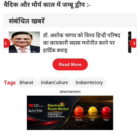
वैदिक और मौर्य काल में जम्बू द्वीप :-
संबंधित खबरें
द
मुकेश ऋषि के साथ Pocket FM ने उन
‹
›
पिताओं को समर्पित किया यह अभियान,
जिन्होंने सही समय पर ‘ना’ कहना चुना
Read More
प्राचीन काल में इसे ‘आर्यावर्त’ और ‘जंबूद्वीप’ कहा जाता था।
Tags
Bharat
IndianCulture
IndianHistory
मौर्य सम्राट चंद्रगुप्त मौर्य और चक्रवर्ती सम्राट अशोक के
Advertisement
शासनकाल में यह साम्राज्य अपने सबसे बड़े विस्तार पर था।
अखंड भारत का निर्माण करने वाले पहले व्यक्ति चक्रवर्ती
सम्राट चंद्रगुप्त मौर्य थे,उन्होंने अपने गुरु आचार्य चाणक्य
(कौटिल्य) की मदद से बिखरे हुए छोटे-छोटे राज्यों और
गणराज्यों को जीतकर एक विशाल साम्राज्य की स्थापना की