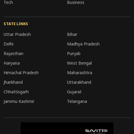
Tech
Business
STATE LINKS
Uttar Pradesh
Bihar
Delhi
Madhya Pradesh
Rajasthan
Punjab
Haryana
West Bengal
Himachal Pradesh
Maharashtra
Jharkhand
Uttarakhand
Chhattisgarh
Gujarat
Jammu Kashmir
Telangana