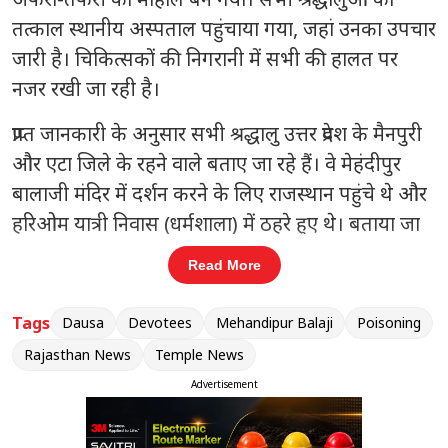
तत्काल स्थानीय अस्पताल पहुंचाया गया, जहां उनका उपचार
जारी है। चिकित्सकों की निगरानी में सभी की हालत पर
नजर रखी जा रही है।
प्राप्त जानकारी के अनुसार सभी श्रद्धालु उत्तर प्रदेश के मैनपुरी
और एटा जिले के रहने वाले बताए जा रहे हैं। वे मेहंदीपुर
बालाजी मंदिर में दर्शन करने के लिए राजस्थान पहुंचे थे और
हरिओम यात्री निवास (धर्मशाला) में ठहरे हुए थे। बताया जा
रहा है कि भोजन करने के कुछ समय बाद सभी की तबीयत
Read More
अचानक बिगड़ गई। उन्हें चक्कर आने लगे और देखते ही
देखते सातों लोग बेहोश हो गए।
Tags
Dausa
Devotees
Mehandipur Balaji
Poisoning
Rajasthan News
Temple News
संबंधित खबरें
Advertisement
रा
राजस्थान में भारत-पाक सीमा पर सख्ती
‹
›