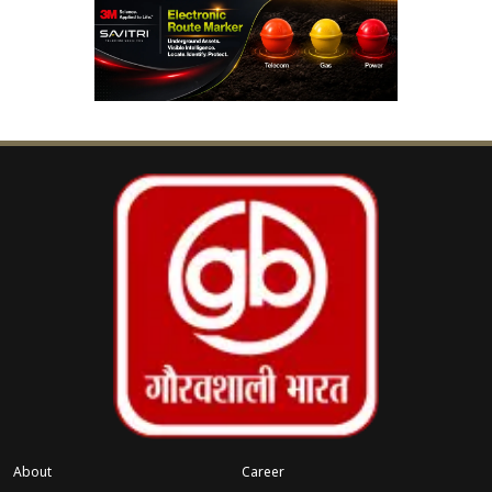
क्या है बुपीवाकेन इंजेक्शन?
बुपीवाकेन एक लोकल एनेस्थेटिक (Local Anesthetic)
दवा है, जिसका उपयोग विभिन्न प्रकार की सर्जरी, सीजेरियन
डिलीवरी, हड्डी और जोड़ से जुड़े ऑपरेशन तथा अन्य
चिकित्सा प्रक्रियाओं के दौरान मरीज को दर्द से राहत देने और
शरीर के किसी हिस्से को अस्थायी रूप से सुन्न करने के लिए
किया जाता है। यह दवा लंबे समय तक प्रभावी रहती है,
इसलिए ऑपरेशन थिएटर में इसका व्यापक उपयोग होता है।
हैदराबाद की घटना बनी चिंता का कारण
मीडिया रिपोर्टों के अनुसार, हैदराबाद के एक अस्पताल में
इस इंजेक्शन के इस्तेमाल के बाद 16 मरीजों की तबीयत
अचानक बिगड़ गई। इनमें कई मरीजों को दौरे पड़ने, बेचैनी
About
Career
और अन्य गंभीर स्वास्थ्य समस्याओं का सामना करना पड़ा।