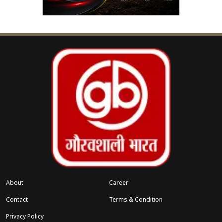
इंग्लैंड की संघर्षपूर्ण पारी
इससे पहले टॉस हारकर
बल्लेबाजी करने उतरी इंग्लैंड की टीम ने 20 ओवर में 4
विकेट खोकर 150 रन बनाए थे। कप्तान नैट सिवर-ब्रंट
(नाबाद 58) और फ्रेया कैम्प (नाबाद 44) ने पांचवें विकेट के
लिए 80 रनों की साझेदारी कर टीम को सम्मानजनक स्कोर
तक पहुँचाया, लेकिन यह स्कोर ऑस्ट्रेलिया के मजबूत
बल्लेबाजी क्रम के सामने कम साबित हुआ।
संक्षिप्त स्कोरकार्ड:
इंग्लैंड:
150/4 (20 ओवर) – नैट सिवर-ब्रंट 58*, फ्रेया
कैम्प 44*
About
Career
Contact
Terms & Condition
ऑस्ट्रेलिया:
153/3 (17.1 ओवर) – बेथ मूनी 64,
Privacy Policy