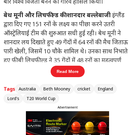
बार विश्व विजेता बनने का गौरव हासिल किया।
बेथ मूनी और लिचफील्ड की शानदार बल्लेबाजी
इंग्लैंड
द्वारा दिए गए 151 रनों के लक्ष्य का पीछा करने उतरी
ऑस्ट्रेलियाई टीम की शुरुआत सधी हुई रही। बेथ मूनी ने
शानदार लय दिखाते हुए 49 गेंदों में 64 रनों की मैच जिताऊ
पारी खेली, जिसमें 10 चौके शामिल थे। उनका साथ निभाते
हुए फीबी लिचफील्ड ने 35 गेंदों में 48 रनों का महत्वपूर्ण
योगदान दिया। दोनों के बीच हुई 100 रनों की साझेदारी ने
Read More
जीत की राह आसान कर दी। अंत में एलिस पेरी और एश्ले
गार्डनर ने टीम को लक्ष्य तक पहुँचाया।
Tags
Australia
Beth Mooney
cricket
England
Lord's
T20 World Cup
संबंधित खबरें
Advertisement
्स,
भारत को 2030 कॉमनवेल्थ गेम्स की
‹
›
मेजबानी की मशाल सौंपी गई