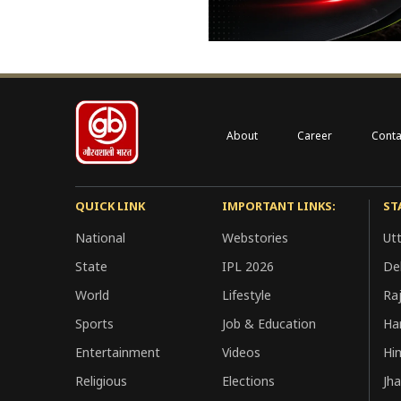
About
Career
Conta
QUICK LINK
IMPORTANT LINKS:
ST
National
Webstories
Ut
State
IPL 2026
Del
World
Lifestyle
Ra
Sports
Job & Education
Ha
Entertainment
Videos
Hi
Religious
Elections
Jh