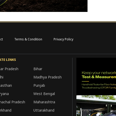
ct
Terms & Condition
Privacy Policy
ATE LINKS
tar Pradesh
Bihar
hi
Madhya Pradesh
jasthan
Punjab
ryana
West Bengal
machal Pradesh
Maharashtra
arkhand
Uttarakhand