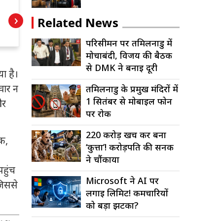
धनुष बोले- मातृभाषा
प
›
भूलना अपमान, छात्रों
त
Related News
से तमिल सीखने की
म
परिसीमन पर तमिलनाडु में
अपील
ब
मोर्चाबंदी, विजय की बैठक
ब
से DMK ने बनाई दूरी
या है।
वार न
तमिलनाडु के प्रमुख मंदिरों में
1 सितंबर से मोबाइल फोन
र
पर रोक
220 करोड़ खर्च कर बना
क,
‘कुत्ता’! करोड़पति की सनक
ने चौंकाया
पहुंच
Microsoft ने AI पर
जिससे
लगाई लिमिट! कर्मचारियों
को बड़ा झटका?