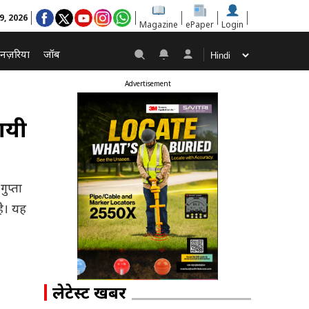
9, 2026
Magazine
ePaper
Login
नज़रिया
जॉब
Advertisement
थायी
ुप्ता
है। यह
लेटेस्ट खबरें