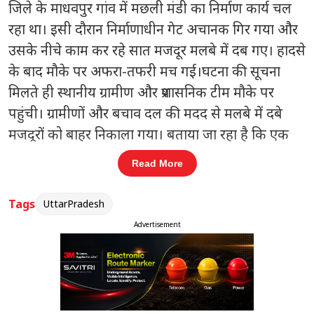
जिले के माधवपुर गांव में मछली मंडी का निर्माण कार्य चल
रहा था। इसी दौरान निर्माणाधीन गेट अचानक गिर गया और
उसके नीचे काम कर रहे सात मजदूर मलबे में दब गए। हादसे
के बाद मौके पर अफरा-तफरी मच गई।घटना की सूचना
मिलते ही स्थानीय ग्रामीण और प्रशासनिक टीम मौके पर
पहुंची। ग्रामीणों और बचाव दल की मदद से मलबे में दबे
मजदूरों को बाहर निकाला गया। बताया जा रहा है कि एक
मजदूर करीब ढाई घंटे तक मलबे में फंसा रहा, जिसे काफी
Read More
मशक्कत के बाद सुरक्षित बाहर निकाला गया।
Tags
UttarPradesh
संबंधित खबरें
Advertisement
्ट
योगी सरकार की योजनाओं व प्रोत्साहन से
‹
›
बढ़ा बुनकरों का भरोसा