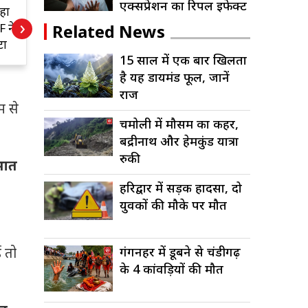
एक्सप्रेशन का रिपल इफेक्ट
बहा
भूस्खलन और बाढ़
15 
›
Related News
F ने
के खतरे से चारधाम
खि
ों
यात्रा पर लगा ब्रेक
डाय
15 साल में एक बार खिलता
रा
है यह डायमंड फूल, जानें
राज
म से
चमोली में मौसम का कहर,
बद्रीनाथ और हेमकुंड यात्रा
रुकी
रभात
हरिद्वार में सड़क हादसा, दो
युवकों की मौके पर मौत
गंगनहर में डूबने से चंडीगढ़
ई तो
के 4 कांवड़ियों की मौत