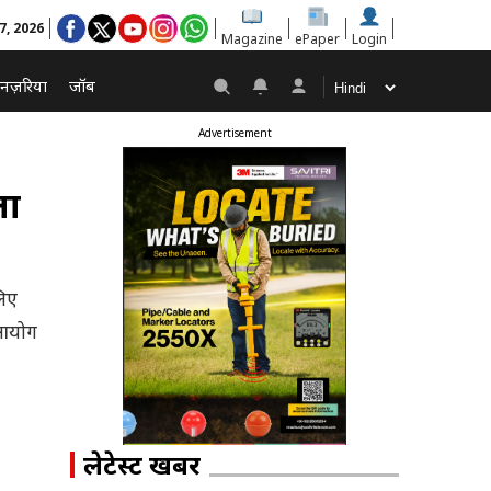
 7, 2026
Magazine
ePaper
Login
नज़रिया
जॉब
Advertisement
ला
लिए
 आयोग
लेटेस्ट खबरें