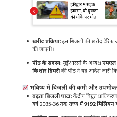
चमोली में मौसम का
हरिद्वार में सड़क
‹
कहर, बद्रीनाथ और
हादसा, दो युवकों
हेमकुंड यात्रा रुकी
की मौके पर मौत
खरीद प्रक्रिया:
इस बिजली की खरीद टैरिफ आध
की जाएगी।
पीठ के सदस्य:
यूईआरसी के अध्यक्ष
एमएल प
किशोर डिमरी
की पीठ ने यह आदेश जारी कि
भविष्य में बिजली की कमी और उपभोक्त
बढ़ता बिजली घाटा:
केंद्रीय विद्युत प्राधि
वर्ष 2035-36 तक राज्य में
9192 मिलियन य