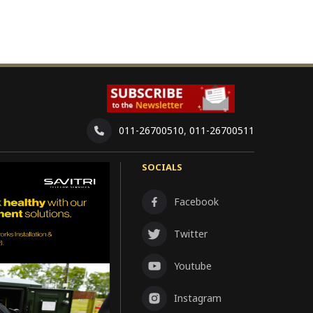
011-26700510
,
011-26700511
SOCIALS
Facebook
Twitter
Youtube
Instagram