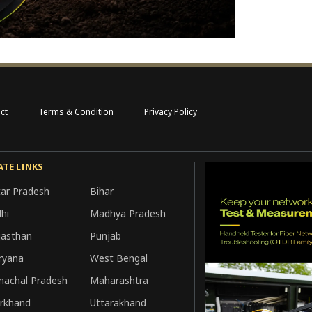
ct
Terms & Condition
Privacy Policy
ATE LINKS
tar Pradesh
Bihar
hi
Madhya Pradesh
jasthan
Punjab
ryana
West Bengal
machal Pradesh
Maharashtra
arkhand
Uttarakhand