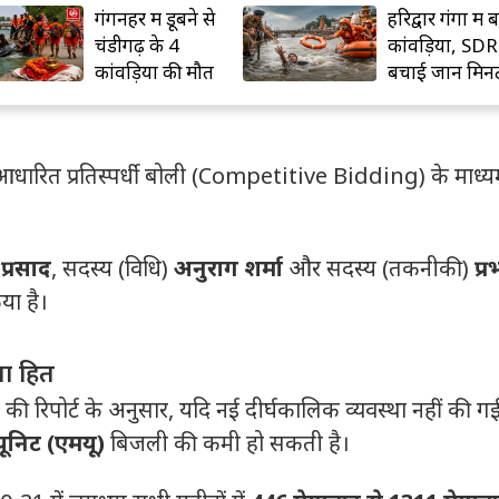
गंगनहर में डूबने से
हरिद्वार गंगा में 
चंडीगढ़ के 4
कांवड़िया, SDR
कांवड़ियों की मौत
बचाई जान मिनट
में
ारित प्रतिस्पर्धी बोली (Competitive Bidding) के माध्य
्रसाद
, सदस्य (विधि)
अनुराग शर्मा
और सदस्य (तकनीकी)
प्
या है।
ा हित
करण की रिपोर्ट के अनुसार, यदि नई दीर्घकालिक व्यवस्था नहीं की ग
ूनिट (एमयू)
बिजली की कमी हो सकती है।