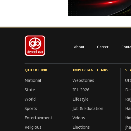
About
Career
Conta
QUICK LINK
IMPORTANT LINKS:
ST
National
Webstories
Ut
State
IPL 2026
Del
World
Lifestyle
Ra
Sports
Job & Education
Ha
Entertainment
Videos
Hi
Religious
Elections
Jh