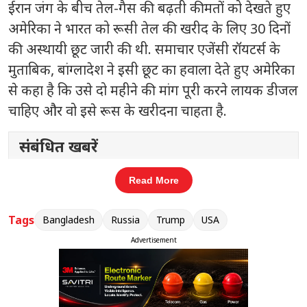
ईरान जंग के बीच तेल-गैस की बढ़ती कीमतों को देखते हुए
अमेरिका ने भारत को रूसी तेल की खरीद के लिए 30 दिनों
की अस्थायी छूट जारी की थी. समाचार एजेंसी रॉयटर्स के
मुताबिक, बांग्लादेश ने इसी छूट का हवाला देते हुए अमेरिका
से कहा है कि उसे दो महीने की मांग पूरी करने लायक डीजल
चाहिए और वो इसे रूस के खरीदना चाहता है.
संबंधित खबरें
भारत समेत बांग्लादेश-पाकिस्तान में यूसीसी
Read More
‹
›
की जरूरत: तसलीमा नसरीन
Tags
Bangladesh
Russia
Trump
USA
Advertisement
बांग्लादेश ने भारत को दी गई छूट जैसी ही व्यवस्था की मांग
की है और प्रस्ताव रखा है कि वो अधिकतम 6 लाख मीट्रिक