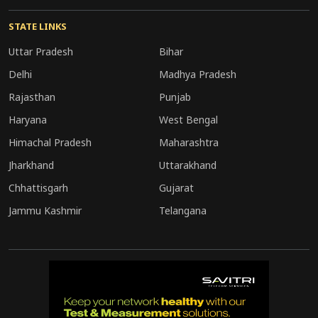
रिकॉर्ड और संभावित सहयोगियों की जांच कर रही हैं।
STATE LINKS
Uttar Pradesh
Bihar
Delhi
Madhya Pradesh
Rajasthan
Punjab
Haryana
West Bengal
Himachal Pradesh
Maharashtra
Jharkhand
Uttarakhand
Chhattisgarh
Gujarat
Jammu Kashmir
Telangana