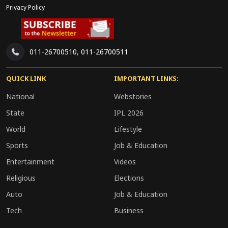
Privacy Policy
011-26700510
,
011-26700511
25 अप्रैल की रात आयोजित हाई-प्रोफाइल डिनर कार्यक्रम के
दौरान, करीब 8:40 बजे एलन ने हमला करने की कोशिश
QUICK LINK
IMPORTANT LINKS:
की। हालांकि, सुरक्षा एजेंसियों की तत्परता के कारण उसे
National
Webstories
समय रहते काबू कर लिया गया।
State
IPL 2026
हमले में एक
सीक्रेट सर्विस अधिकारी
घायल हुआ,
World
Lifestyle
लेकिन बुलेटप्रूफ जैकेट के कारण उसकी जान बच
Sports
Job & Education
गई। अधिकारियों का कहना है कि यह हमला पूरी तरह
Entertainment
Videos
से पूर्व नियोजित था और आरोपी के इरादे बेहद
Religious
Elections
खतरनाक थे।
Auto
Job & Education
Tech
Business
फिलहाल एजेंसियां आरोपी के इलेक्ट्रॉनिक डिवाइस, यात्रा