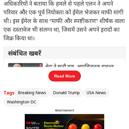
अधिकारियों ने बताया कि हमले से पहले एलन ने अपने
परिवार और एक पूर्व नियोक्ता को ईमेल भेजकर माफी मांगी
थी। इस ईमेल के साथ “माफी और स्पष्टीकरण” शीर्षक वाला
एक दस्तावेज भी संलग्न था, जिसमें उसने अपने इरादों का
जिक्र किया था।
संबंधित खबरें
चाइल्ड
भारत समेत बांग्लादेश-पाकिस्तान में यूस
‹
›
 माफी
की जरूरत: तसलीमा नसरीन
Read More
Tags
Breaking News
Donald Trump
USA News
Washington DC
जांच में यह भी सामने आया है कि आरोपी ने कैलिफोर्निया से
Advertisement
हथियार खरीदे थे और उन्हें वाशिंगटन डीसी तक ले गया।
उसके पास 12-गेज शॉटगन और .38 कैलिबर पिस्तौल जैसे