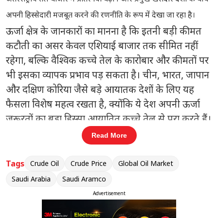
अपनी हिस्सेदारी मजबूत करने की रणनीति के रूप में देखा जा रहा है।
ऊर्जा क्षेत्र के जानकारों का मानना है कि इतनी बड़ी कीमत
कटौती का असर केवल एशियाई बाजार तक सीमित नहीं
रहेगा, बल्कि वैश्विक कच्चे तेल के कारोबार और कीमतों पर
भी इसका व्यापक प्रभाव पड़ सकता है। चीन, भारत, जापान
और दक्षिण कोरिया जैसे बड़े आयातक देशों के लिए यह
फैसला विशेष महत्व रखता है, क्योंकि ये देश अपनी ऊर्जा
जरूरतों का बड़ा हिस्सा आयातित कच्चे तेल से पूरा करते हैं।
Read More
सऊदी अरामको का यह कदम ऐसे समय आया है जब
वैश्विक स्तर पर तेल की मांग, उत्पादन और भू-राजनीतिक
Tags
Crude Oil
Crude Price
Global Oil Market
परिस्थितियां लगातार बदल रही हैं। कंपनी की ओर से भारी
Saudi Arabia
Saudi Aramco
छूट दिए जाने से अन्य प्रमुख तेल उत्पादक देशों और
Advertisement
निर्यातकों पर भी अपनी मूल्य नीति की समीक्षा करने का
दबाव बढ़ सकता है।