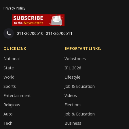
सऊदी अरामको की यह आक्रामक मूल्य रणनीति वैश्विक
Privacy Policy
तेल बाजार में नए प्रतिस्पर्धी दौर की शुरुआत कर सकती है।
आने वाले दिनों में अन्य प्रमुख तेल निर्यातक देशों की
प्रतिक्रिया और अंतरराष्ट्रीय बाजार की दिशा पर निवेशकों की
011-26700510
,
011-26700511
नजर बनी रहेगी।
QUICK LINK
IMPORTANT LINKS:
National
Webstories
State
IPL 2026
World
Lifestyle
Sports
Job & Education
Entertainment
Videos
Religious
Elections
Auto
Job & Education
Tech
Business