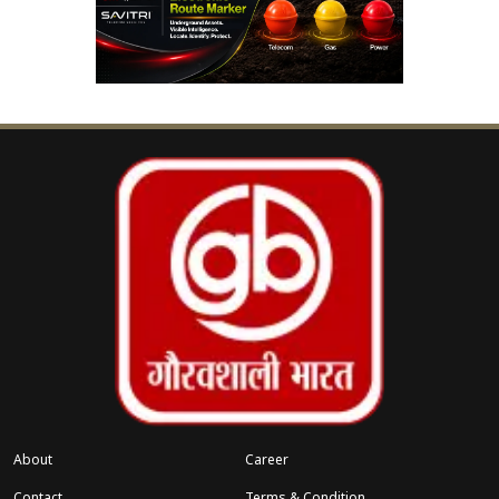
ारी
NEET-UG ओएमआर विवाद पर हाई
‹
›
कोर्ट का फैसला, याचिका खारिज
इससे पहले बिलासपुर हाई कोर्ट ने अपने फैसले में अमित
जोगी की दोषसिद्धि को सही ठहराते हुए उनकी उम्रकैद की
सजा को बरकरार रखा था। साथ ही उन्हें 23 अप्रैल तक
सरेंडर करने का निर्देश भी दिया गया था। हालांकि, सुप्रीम
कोर्ट के ताजा आदेश के बाद उस निर्देश पर अस्थायी रूप से
रोक लग गई है।
About
Career
Contact
Terms & Condition