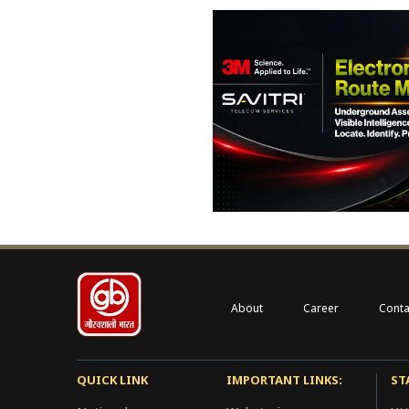
About
Career
Conta
QUICK LINK
IMPORTANT LINKS:
ST