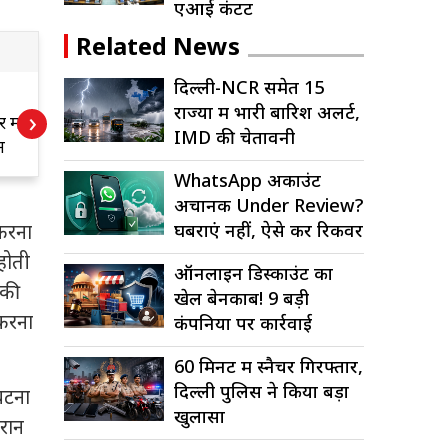
एआई कंटेंट
Related News
दिल्ली-NCR समेत 15
15 साल में एक बार
द
राज्यों में भारी बारिश अलर्ट,
›
 में
खिलता है यह डायमंड
1
IMD की चेतावनी
न
फूल, जानें राज
ब
क
WhatsApp अकाउंट
अचानक Under Review?
घबराएं नहीं, ऐसे करें रिकवर
 करना
 होती
ऑनलाइन डिस्काउंट का
 की
खेल बेनकाब! 9 बड़ी
 करना
कंपनियों पर कार्रवाई
60 मिनट में स्नैचर गिरफ्तार,
दिल्ली पुलिस ने किया बड़ा
घटना
खुलासा
रान