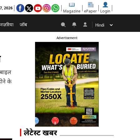
 7, 2026
Magazine
ePaper
Login
नज़रिया
जॉब
Advertisement
त
ोबाइल
ने के
लेटेस्ट खबरें