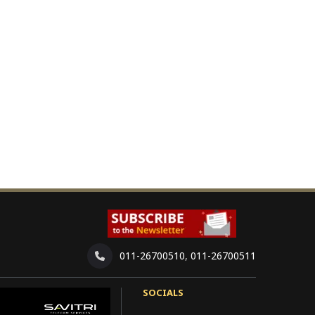
011-26700510
,
011-26700511
SOCIALS