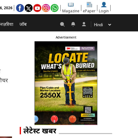
6, 2026
Magazine
ePaper
Login
नज़रिया
जॉब
Advertisement
न
फीचर
लेटेस्ट खबरें