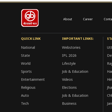
About
Career
Conta
QUICK LINK
IMPORTANT LINKS:
ST
National
Webstories
Ut
State
IPL 2026
Del
World
Lifestyle
Ra
Sports
Job & Education
Ha
Entertainment
Videos
Hi
Religious
Elections
Jh
Auto
Job & Education
Ch
Tech
Business
Ja