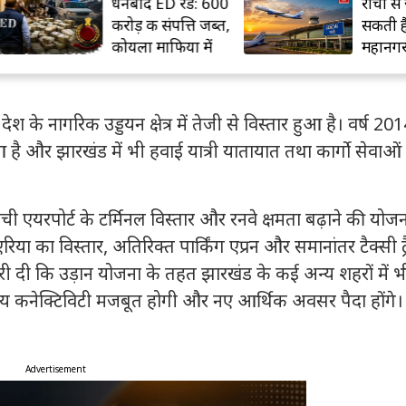
धनबाद ED रेड: 600
रांची से जल्द शुरू 
करोड़ की संपत्ति जब्त,
सकती हैं तीन नए
कोयला माफिया में
महानगरों के लिए
हड़कंप
उड़ानें
 में देश के नागरिक उड्डयन क्षेत्र में तेजी से विस्तार हुआ है। वर्ष 20
ुआ है और झारखंड में भी हवाई यात्री यातायात तथा कार्गो सेवाओं म
ांची एयरपोर्ट के टर्मिनल विस्तार और रनवे क्षमता बढ़ाने की योज
िया का विस्तार, अतिरिक्त पार्किंग एप्रन और समानांतर टैक्सी ट्
ारी दी कि उड़ान योजना के तहत झारखंड के कई अन्य शहरों में भ
्रीय कनेक्टिविटी मजबूत होगी और नए आर्थिक अवसर पैदा होंगे।
Advertisement