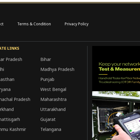
ct
Terms & Condition
Privacy Policy
ATE LINKS
tar Pradesh
Bihar
hi
Madhya Pradesh
jasthan
Punjab
ryana
West Bengal
machal Pradesh
Maharashtra
arkhand
Uttarakhand
hattisgarh
Gujarat
mmu Kashmir
Telangana