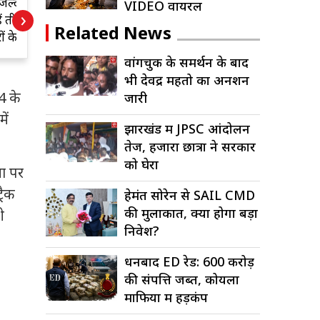
हो
झारखंड के पारंपरिक
व
VIDEO वायरल
›
ज्ञान और आधुनिक
ब
Related News
तकनीक के संगम से
होगा झारखंड और देश
वांगचुक के समर्थन के बाद
का विकास: मुख्यमंत्री
भी देवेंद्र महतो का अनशन
श्री हेमन्त सोरेन
14 के
जारी
ें
झारखंड में JPSC आंदोलन
तेज, हजारों छात्रों ने सरकार
को घेरा
ना पर
रैक
हेमंत सोरेन से SAIL CMD
की मुलाकात, क्या होगा बड़ा
ी
निवेश?
धनबाद ED रेड: 600 करोड़
की संपत्ति जब्त, कोयला
माफिया में हड़कंप