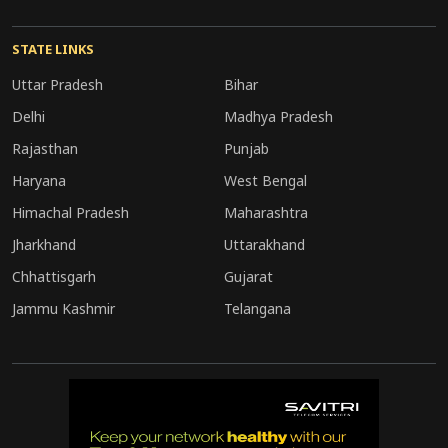
मुंबई- ₹3,024 हो गया है |
STATE LINKS
चेन्नई-₹3,237 कीमत पहुंच गई है |
Uttar Pradesh
Bihar
Delhi
Madhya Pradesh
Rajasthan
Punjab
Haryana
West Bengal
Himachal Pradesh
Maharashtra
Jharkhand
Uttarakhand
Chhattisgarh
Gujarat
Jammu Kashmir
Telangana