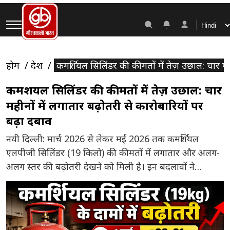
होम
देश
कमर्शियल सिलिंडर की कीमतों में तेज़ उछाल: चार मह
कमर्शियल सिलिंडर की कीमतों में तेज़ उछाल: चार
महीनों में लगातार बढ़ोतरी से कारोबारियों पर
बढ़ा दबाव
नयी दिल्ली: मार्च 2026 से लेकर मई 2026 तक कमर्शियल
एलपीजी सिलिंडर (19 किलो) की कीमतों में लगातार और अलग-
अलग स्तर की बढ़ोतरी देखने को मिली है। इन बदलावों ने
खासकर होटल, ढाबा, कैटरिंग और छोटे-मझोले व्यवसायों की
लागत पर सीधा असर डाला है, जहां गैस एक बुनियादी जरूरत है।
मार्च की शुरुआत से ही […]