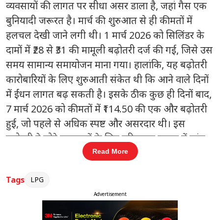
व्यवसायों की लागत पर सीधा असर डाला है, जहां गैस एक
बुनियादी जरूरत है।
मार्च की शुरुआत से ही कीमतों में
हलचल देखी जाने लगी थी।
1 मार्च 2026 को सिलिंडर के
दामों में ₹28 से ₹31 की मामूली बढ़ोतरी दर्ज की गई
, जिसे उस
समय सामान्य समायोजन माना गया। हालांकि, यह बढ़ोतरी
कारोबारियों के लिए शुरुआती संकेत थी कि आने वाले दिनों
में ईंधन लागत बढ़ सकती है।
इसके ठीक कुछ ही दिनों बाद,
7 मार्च 2026 को कीमतों में ₹114.50 की एक और बढ़ोतरी
हुई
, जो पहले से अधिक स्पष्ट और असरदार थी। इस
बढ़ोतरी ने छोटे व्यवसायों के लिए परिचालन लागत में तुरंत
दबाव पैदा कर दिया। कई रेस्टोरेंट और फूड आउटलेट्स ने
Read More
अपनी कीमतों की समीक्षा शुरू कर दी।
Tags
LPG
इसके बाद अप्रैल की शुरुआत में स्थिति और भी चुनौतीपूर्ण
Advertisement
हो गई।
1 अप्रैल 2026 को सिलिंडर के दामों में ₹195.50 से
₹218 तक की बढ़ोतरी दर्ज की गई
। यह बढ़ोतरी अपेक्षाकृत