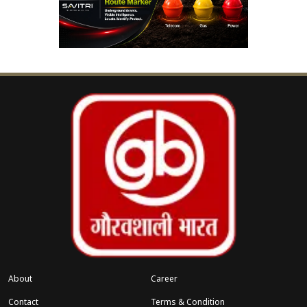
बड़ी मानी गई, क्योंकि यह लगातार तीसरे महीने का असर
था। इस दौरान कई व्यापारियों ने बताया कि मार्जिन पहले ही
कम थे और अब लागत संभालना मुश्किल होता जा रहा है।
सबसे बड़ा बदलाव मई की शुरुआत में देखने को मिला।
1
मई 2026 को कमर्शियल सिलिंडर की कीमत में लगभग
₹993 की भारी बढ़ोतरी दर्ज की गई
, जिसे अब तक की सबसे
बड़ी छलांग माना जा रहा है। इस बढ़ोतरी ने पूरे कमर्शियल
सेक्टर को झटका दिया, खासकर उन इकाइयों को जो रोज़ाना
बड़ी मात्रा में गैस का उपयोग करती हैं।
संबंधित खबरें
एडीआर रिपोर्ट: क्षेत्रीय दलों को चंदे में तीन
‹
›
गुना उछाल
About
Career
Contact
Terms & Condition