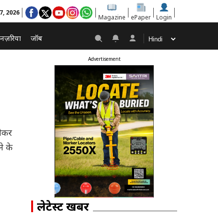
 7, 2026
Magazine
ePaper
Login
नज़रिया
जॉब
Advertisement
लेकर
े के
लेटेस्ट खबरें