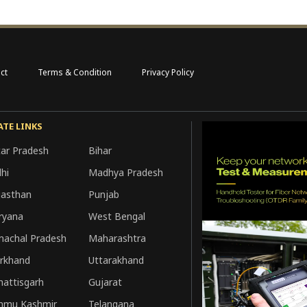
ct
Terms & Condition
Privacy Policy
ATE LINKS
tar Pradesh
Bihar
hi
Madhya Pradesh
jasthan
Punjab
ryana
West Bengal
machal Pradesh
Maharashtra
arkhand
Uttarakhand
hattisgarh
Gujarat
mmu Kashmir
Telangana