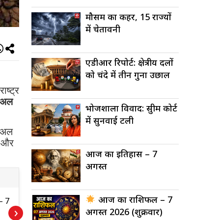
मौसम का कहर, 15 राज्यों
में चेतावनी
एडीआर रिपोर्ट: क्षेत्रीय दलों
को चंदे में तीन गुना उछाल
राष्ट्र
अल
भोजशाला विवाद: सुप्रीम कोर्ट
में सुनवाई टली
ह अल
) और
आज का इतिहास – 7
अगस्त
आज का राशिफल – 7
– 7
Snapchat पर आया
स
›
अगस्त 2026 (शुक्रवार)
विदेश मंत्रालय, जेन-