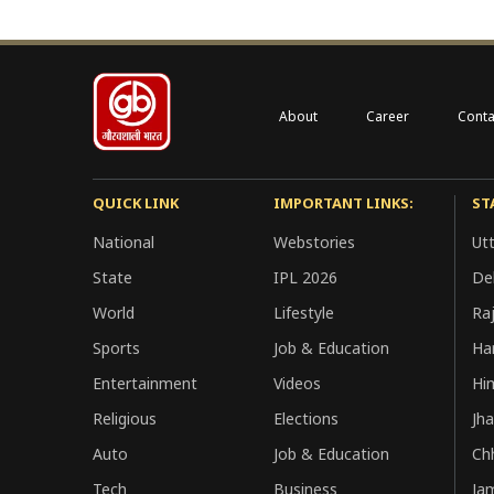
About
Career
Conta
QUICK LINK
IMPORTANT LINKS:
ST
National
Webstories
Ut
State
IPL 2026
Del
World
Lifestyle
Ra
Sports
Job & Education
Ha
Entertainment
Videos
Hi
Religious
Elections
Jh
Auto
Job & Education
Ch
Tech
Business
Ja