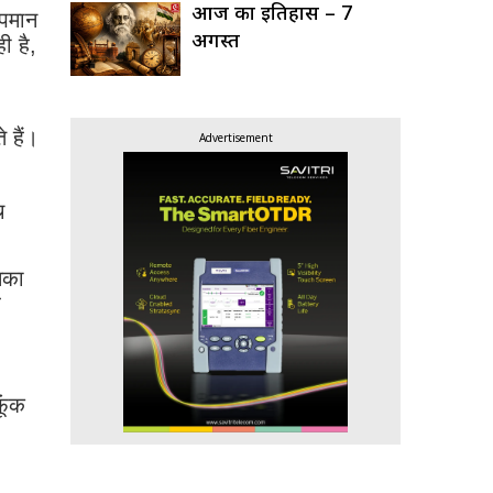
आज का इतिहास – 7
ापमान
अगस्त
ी है,
 हैं।
Advertisement
च
सका
ह
ूंक