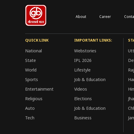
About
Career
Conta
QUICK LINK
IMPORTANT LINKS:
ST
National
Webstories
Ut
State
IPL 2026
Del
World
Lifestyle
Ra
Sports
Job & Education
Ha
Entertainment
Videos
Hi
Religious
Elections
Jh
Auto
Job & Education
Ch
Tech
Business
Ja