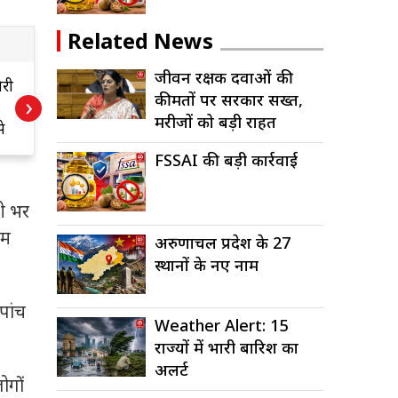
Related News
जीवन रक्षक दवाओं की
िरी
आज का इतिहास
जी
कीमतों पर सरकार सख्त,
›
— 8 अगस्त
की 
मरीजों को बड़ी राहत
े
सर
मरी
FSSAI की बड़ी कार्रवाई
रा
नी भर
ाम
अरुणाचल प्रदेश के 27
स्थानों के नए नाम
पांच
Weather Alert: 15
राज्यों में भारी बारिश का
अलर्ट
ोगों