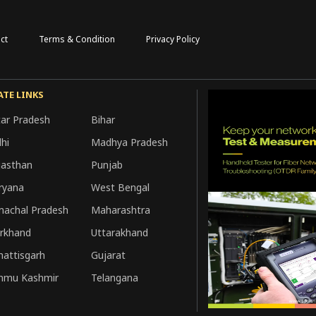
ct
Terms & Condition
Privacy Policy
ATE LINKS
tar Pradesh
Bihar
hi
Madhya Pradesh
jasthan
Punjab
ryana
West Bengal
machal Pradesh
Maharashtra
arkhand
Uttarakhand
hattisgarh
Gujarat
mmu Kashmir
Telangana