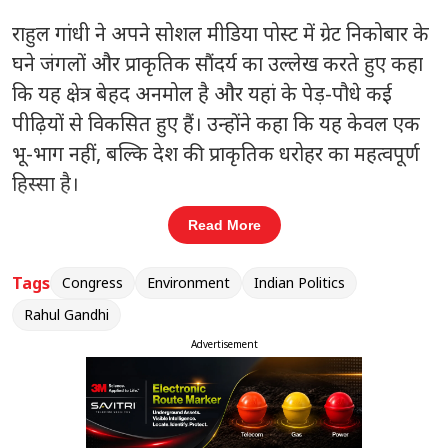
राहुल गांधी
ने अपने सोशल मीडिया पोस्ट में ग्रेट निकोबार के
घने जंगलों और प्राकृतिक सौंदर्य का उल्लेख करते हुए कहा
कि यह क्षेत्र बेहद अनमोल है और यहां के पेड़-पौधे कई
पीढ़ियों से विकसित हुए हैं। उन्होंने कहा कि यह केवल एक
भू-भाग नहीं, बल्कि देश की प्राकृतिक धरोहर का महत्वपूर्ण
हिस्सा है।
Read More
संबंधित खबरें
री
संसद में आज एफसीआरए संशोधन विधेयक
Tags
Congress
Environment
Indian Politics
‹
›
पेश होने की संभावना
Rahul Gandhi
Advertisement
उन्होंने आरोप लगाया कि प्रस्तावित विकास परियोजना के
तहत बड़े पैमाने पर पेड़ों की कटाई की योजना बनाई जा रही