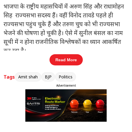
भाजपा के राष्ट्रीय महासचिवों में अरुण सिंह और राधामोहन
सिह राज्यसभा सदस्य हैं। वहीं विनोद तावडे पहले ही
राज्यसभा पहुंच चुके हैं और तरुण चुघ को भी राज्यसभा
भेजने की घोषणा हो चुकी है। ऐसे में सुनील बंसल का नाम
सूची में न होना राजनीतिक विश्लेषकों का ध्यान आकर्षित
कर रहा है।
Read More
पार्टी सूत्रों और राजनीतिक हलकों में चर्चा है कि भाजपा
नेतृत्व सुनील बंसल के लिए संगठन में और बड़ी भूमिका तय
Tags
Amit shah
BJP
Politics
कर सकता है। माना जा रहा है कि उन्हें भविष्य में राष्ट्रीय सह
Advertisement
संगठन महामंत्री अथवा सीधे राष्ट्रीय संगठन महामंत्री जैसी
महत्वपूर्ण जिम्मेदारी सौंपी जा सकती है।
संबंधित खबरें
नदी जोड़ो कार्यक्रम की तस्वीर साफ, कई