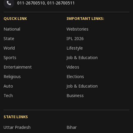
011-26700510
,
011-26700511
फिलहाल यह स्पष्ट है कि राज्यसभा की दौड़ से बाहर रहना
सुनील बंसल के राजनीतिक महत्व में कमी का संकेत नहीं
QUICK LINK
IMPORTANT LINKS:
माना जा रहा, बल्कि इसे संगठन में संभावित बड़ी जिम्मेदारी
National
Webstories
की तैयारी के रूप में देखा जा रहा है। आने वाले वर्षों में
State
IPL 2026
भाजपा के संगठनात्मक ढांचे में होने वाले बदलाव इस चर्चा
World
Lifestyle
को नई दिशा दे सकते हैं।
Sports
Job & Education
Entertainment
Videos
Religious
Elections
Auto
Job & Education
Tech
Business
STATE LINKS
Uttar Pradesh
Bihar