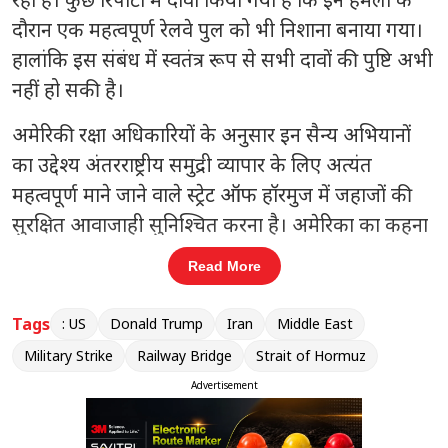
दौरान एक महत्वपूर्ण रेलवे पुल को भी निशाना बनाया गया।
हालांकि इस संबंध में स्वतंत्र रूप से सभी दावों की पुष्टि अभी
नहीं हो सकी है।
अमेरिकी रक्षा अधिकारियों के अनुसार इन सैन्य अभियानों
का उद्देश्य अंतरराष्ट्रीय समुद्री व्यापार के लिए अत्यंत
महत्वपूर्ण माने जाने वाले स्ट्रेट ऑफ हॉरमुज में जहाजों की
सुरक्षित आवाजाही सुनिश्चित करना है। अमेरिका का कहना
है कि हाल के दिनों में इस क्षेत्र में बढ़ते खतरे को देखते हुए
Read More
यह कार्रवाई आवश्यक हो गई थी।
Tags
: US
Donald Trump
Iran
Middle East
संबंधित खबरें
Military Strike
Railway Bridge
Strait of Hormuz
भारत समेत बांग्लादेश-पाकिस्तान में यूसीसी
Advertisement
‹
›
की जरूरत: तसलीमा नसरीन