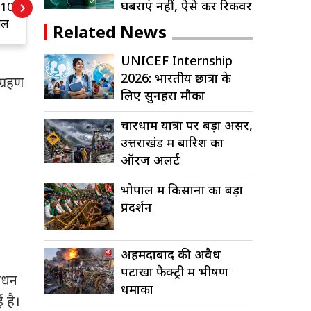
›
घबराएं नहीं, ऐसे करें रिकवर
 10
18 राज्यों में भारी
मिल
बारिश का रेड अलर्ट
भ
Related News
स
UNICEF Internship
2026: भारतीय छात्रों के
ंग्रहण
लिए सुनहरा मौका
चारधाम यात्रा पर बड़ा असर,
उत्तराखंड में बारिश का
ऑरेंज अलर्ट
भोपाल में किसानों का बड़ा
प्रदर्शन
अहमदाबाद की अवैध
पटाखा फैक्ट्री में भीषण
बंधन
धमाका
 है।