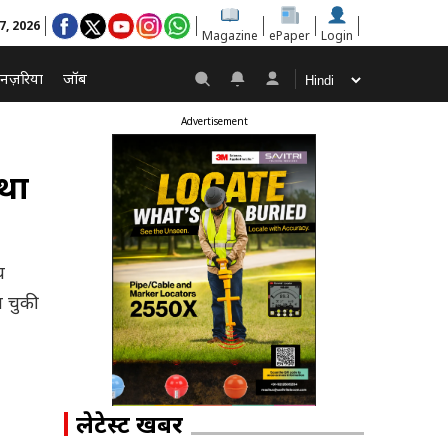
 7, 2026
Magazine
ePaper
Login
नज़रिया
जॉब
Advertisement
्था
य
न चुकी
लेटेस्ट खबरें