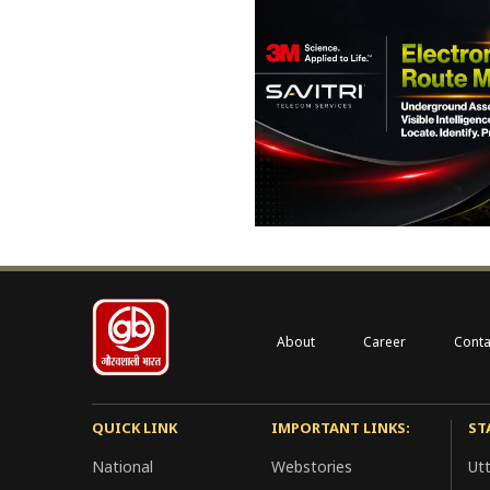
About
Career
Conta
QUICK LINK
IMPORTANT LINKS:
ST
National
Webstories
Ut