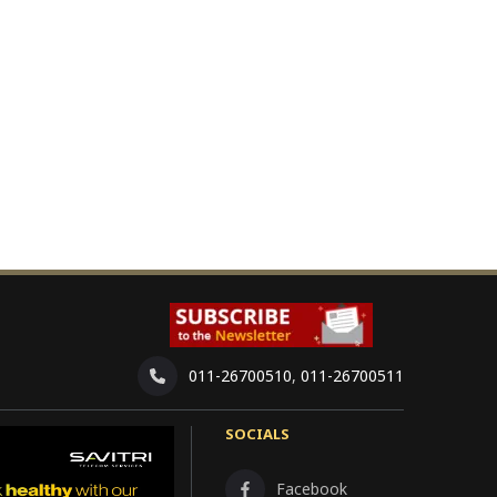
011-26700510
,
011-26700511
SOCIALS
Facebook