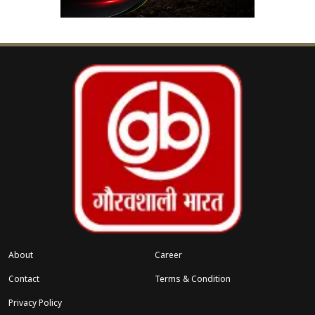
संख्या शायद बहुमत में नहीं है, लेकिन वह बहुत कम भी नहीं
है। उन्होंने कहा कि अमेरिकी राजनीति में भारतीय सिर्फ
दर्शक की भूमिका में हैं। उन्होंने आगे कहा कि उनके पास
केवल “कट्टर दक्षिणपंथी” और “जागरूक वामपंथी” के बीच
चुनने का विकल्प है। साथ ही उन्होंने चेतावनी दी कि इनमें से
कोई भी पक्ष विदेशों में भारतीयों के सम्मान की गारंटी नहीं
देता। उन्होंने लिखा, “आपको लग सकता है कि अगला चुनाव
इस समस्या को ठीक कर देगा, लेकिन आपकी पसंद ऐसे
लोगों के बीच होगी जो हमारी भारतीय सभ्यता से नफरत
करते हैं और ऐसे लोगों के बीच जो सभ्यता से ही नफरत
करते हैं।
संबंधित खबरें
About
Career
Contact
Terms & Condition
Corn Salad Benefits: भूख भी मिटाए,
‹
›
Privacy Policy
वजन भी घटाए ये हेल्दी सलाद