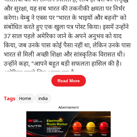
और सुरक्षा, यह सब भारत की तकनीकी क्षमता पर निर्भर
करेगा। वेम्बु ने एक्स पर “भारत के भाइयों और बहनों” को
संबोधित करते हुए एक खुला पत्र पोस्ट किया। इसमें उन्होंने
37 साल पहले अमेरिका जाने के अपने अनुभव को याद
किया, जब उनके पास कोई पैसा नहीं था, लेकिन उनके पास
भारत से मिली अच्छी शिक्षा और सांस्कृतिक विरासत थी।
उन्होंने कहा, “आपने बहुत बड़ी सफलता हासिल की है।
अमेरिका हमारे लिए अच्छा रहा है।
Read More
इसके लिए हमें हमेशा आभारी रहना चाहिए, आभार जताना
ही हमारा भारतीय तरीका है।” हालांकि, उन्होंने आगे कहा कि
Tags
Home
india
इस समय कई अमेरिकी लोगों का मानना है कि भारतीय
Advertisement
अमेरिकी लोगों की नौकरियां “छीन लेते हैं” और अमेरिका में
भारतीयों की सफलता को गलत तरीके से देखा जाता है। वेंबू
ने कहा कि अमेरिका में ऐसे विचार रखने वाले लोगों की