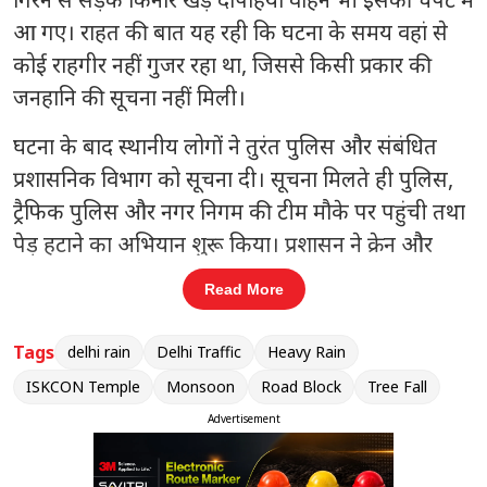
आ गए। राहत की बात यह रही कि घटना के समय वहां से
कोई राहगीर नहीं गुजर रहा था, जिससे किसी प्रकार की
जनहानि की सूचना नहीं मिली।
घटना के बाद स्थानीय लोगों ने तुरंत पुलिस और संबंधित
प्रशासनिक विभाग को सूचना दी। सूचना मिलते ही पुलिस,
ट्रैफिक पुलिस और नगर निगम की टीम मौके पर पहुंची तथा
पेड़ हटाने का अभियान शुरू किया। प्रशासन ने क्रेन और
अन्य मशीनों की सहायता से सड़क पर गिरे पेड़ को हटाने का
Read More
कार्य शुरू किया ताकि यातायात को जल्द से जल्द सामान्य
बनाया जा सके।
Tags
delhi rain
Delhi Traffic
Heavy Rain
ISKCON Temple
Monsoon
Road Block
Tree Fall
संबंधित खबरें
Advertisement
9
60 मिनट में स्नैचर गिरफ्तार, दिल्ली पुलिस
‹
›
ने किया बड़ा खुलासा