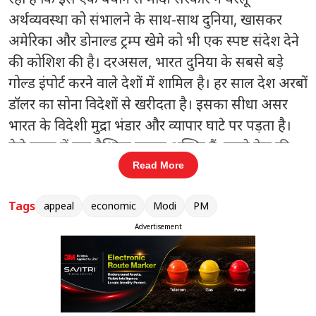
अर्थव्यवस्था को संभालने के साथ-साथ दुनिया, खासकर
अमेरिका और डोनाल्ड ट्रम्प खेमे को भी एक स्पष्ट संदेश देने
की कोशिश की है। दरअसल, भारत दुनिया के सबसे बड़े
गोल्ड इंपोर्ट करने वाले देशों में शामिल है। हर साल देश अरबों
डॉलर का सोना विदेशों से खरीदता है। इसका सीधा असर
भारत के विदेशी मुद्रा भंडार और व्यापार घाटे पर पड़ता है।
ऐसे समय में जब वैश्विक बाजार अस्थिर हैं, कच्चे तेल की
कीमतें बढ़ रही हैं और पश्चिम एशिया में तनाव गहराता जा
Read More
रहा है, तब सरकार विदेशी मुद्रा बचाने की रणनीति पर तेजी
Tags
appeal
economic
Modi
PM
से काम कर रही है। सरकारी आंकड़ों के मुताबिक भारत में
सोने की मांग जितनी बढ़ती है, उतना ही डॉलर बाहर जाता
Advertisement
है। यही वजह है कि पीएम मोदी ने लोगों से अपील की कि
देशहित में कुछ समय तक सोने की खरीद सीमित रखें।
उन्होंने यह भी कहा कि सिर्फ सोना ही नहीं, बल्कि गैर-जरूरी
खर्च और ईंधन की बर्बादी को भी कम करने की जरूरत है।