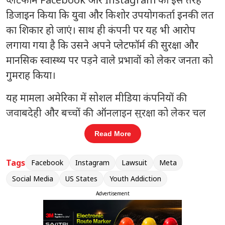
डिजाइन किया कि युवा और किशोर उपयोगकर्ता इनकी लत
का शिकार हो जाएं। साथ ही कंपनी पर यह भी आरोप
लगाया गया है कि उसने अपने प्लेटफॉर्म की सुरक्षा और
मानसिक स्वास्थ्य पर पड़ने वाले प्रभावों को लेकर जनता को
गुमराह किया।
यह मामला अमेरिका में सोशल मीडिया कंपनियों की
जवाबदेही और बच्चों की ऑनलाइन सुरक्षा को लेकर चल
रही बहस का एक महत्वपूर्ण हिस्सा बन गया है। यदि
Read More
अदालत राज्यों के पक्ष में फैसला सुनाती है, तो यह टेक
उद्योग के इतिहास के सबसे बड़े आर्थिक दंडों में से एक हो
Tags
Facebook
Instagram
Lawsuit
Meta
सकता है।
Social Media
US States
Youth Addiction
Advertisement
संबंधित खबरें
9
60 मिनट में स्नैचर गिरफ्तार, दिल्ली पुलिस